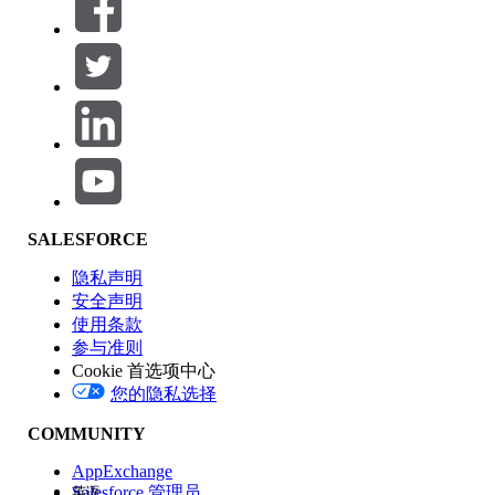
筛选条件： (0)
选择筛选器
添加
产品区域
SALESFORCE
功能影响
隐私声明
安全声明
使用条款
参与准则
Cookie 首选项中心
版本
您的隐私选择
COMMUNITY
AppExchange
Salesforce 管理员
英语