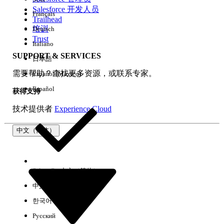
Salesforce 开发人员
Français
体验
Trailhead
培训
Deutsch
Trust
Italiano
SUPPORT & SERVICES
日本語
全部清除
完成
需要帮助？查找更多资源，或联系专家。
Español (México)
Español
获得支持
技术提供者
Experience Cloud
中文（简体）
Select Org
中文（简体）
中文（繁体）
한국어
Русский
没有结果