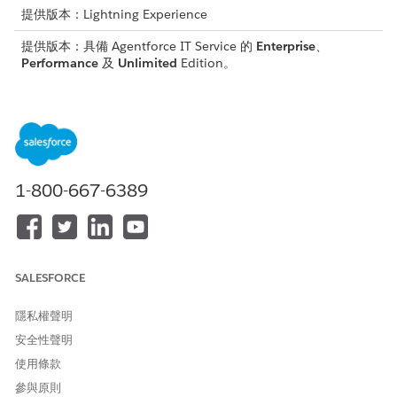
提供版本：Lightning Experience
提供版本：具備 Agentforce IT Service 的
Enterprise
、
Performance
及
Unlimited
Edition。
資訊合規性工作流程
「IT 規範」將「管治、風險與合規」(GRC) 規範帶入
Agentforce IT Service。瞭解五個主要工作流程如何透過風險
管理、稽核和補救措施與外部法規連線。
資訊合規性的關鍵角色
1-800-667-6389
「IT 合規性」以一小組角色為基礎建立,這些角色可在合規性計
畫之間協同合作。瞭解誰會執行哪些動作來協助您指派正確的權
限集、設定存取權,以及設計適合您組織的工作流程。
IT 規範的權限集授權
SALESFORCE
「IT 合規性」透過附加元件提供,以配套您小組需要的平台授
權、權限集授權和權限集。檢閱可供貴組織使用的附加元件,然
隱私權聲明
後將正確的權限集指派給您的合規管理員、履行者、員工和 AI
安全性聲明
使用者。
使用條款
IT 合規性功能的先決條件
參與原則
在您啟用 Salesforce Go 中的「IT 合規性」功能之前,請確定您