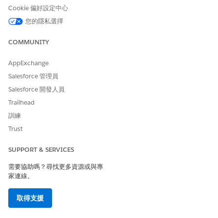
的組織已開啟必要授權、平台功能和整合。檢閱這些先決條件以
Cookie 偏好設定中心
避免發生設定錯誤,並確保您的規範小組能夠存取所需的所有功
您的隱私選擇
能。
COMMUNITY
AppExchange
此文章是否解決您的問題？
Salesforce 管理員
請讓我們知道，以便我們改進！
Salesforce 開發人員
Trailhead
是
否
訓練
Trust
SUPPORT & SERVICES
需要協助嗎？尋找更多資源或與專
家連線。
取得支援