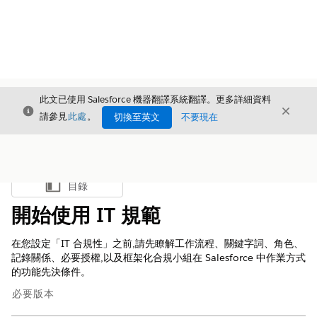
此文已使用 Salesforce 機器翻譯系統翻譯。更多詳細資料
結束
結束
結束
請參見
此處
。
切換至英文
不要現在
目錄
顯示目錄
開始使用 IT 規範
在您設定「IT 合規性」之前,請先瞭解工作流程、關鍵字詞、角色、
記錄關係、必要授權,以及框架化合規小組在 Salesforce 中作業方式
的功能先決條件。
必要版本