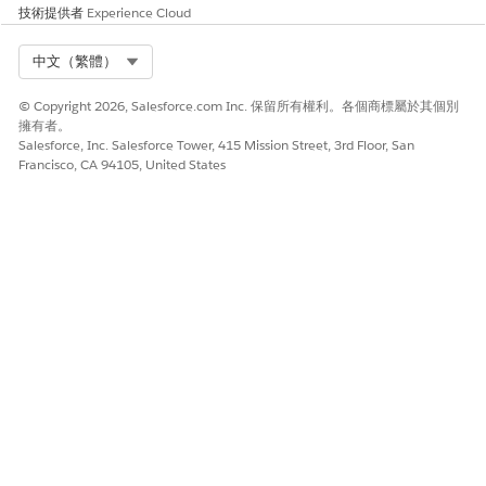
技術提供者
Experience Cloud
Select Org
中文（繁體）
© Copyright 2026, Salesforce.com Inc. 保留所有權利。各個商標屬於其個別
擁有者。
Salesforce, Inc. Salesforce Tower, 415 Mission Street, 3rd Floor, San
Francisco, CA 94105, United States