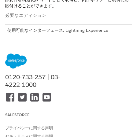
応付けることができます。
必要なエディション
使用可能なインターフェース: Lightning Experience
使用可能なエディション: Agentforce IT Service が付属する
Enterprise
Edition、
Performance
Edition、および
Unlimited
Edition。
必要なユーザー権限
0120-733-257 | 03-
規制レコードを作成および管
「コンプライアンス管理者」
4222-1000
理する
権限セット
IT コンプライアンスでは、バージョン管理されたレコードシステ
ムを使用して規制コンテンツの監査履歴を保持します。規制また
は規制条項を作成すると、[ドラフト] 状況でバージョンレコード
SALESFORCE
が自動的に作成されます。規制機関が有意義な更新を公開すると
きには、常に新しいバージョンを作成して、その時点で有効だっ
た内容の履歴を保持します。
プライバシーに関する声明
セキュリティに関する声明