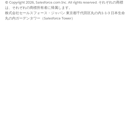
Regulation
and a Regulation Version (規制と規制バージョ
© Copyright 2026, Salesforce.com Inc. All rights reserved. それぞれの商標
ンの作成)」を参照してください。
は、それぞれの商標所有者に帰属します。
株式会社セールスフォース・ジャパン 東京都千代田区丸の内1-1-3 日本生命
規制内の特定のプロビジョニングを定義するには、規制レコー
丸の内ガーデンタワー（Salesforce Tower）
ドで [
関連] を
クリックします。
[規制条項の
新規]
をクリックし、条項の詳細を入力します。
規制条項と規制条項バージョンの作成についての詳細は、「規
制条項と規制条項バージョンの
作成」
を参照してください。
変更内容を保存します。
各規制条項バージョンを、その規制条項を適用する内部ポリシー
条項とコンプライアンス管理に対応付けます。「
Manage
Regulation Clauses and
Regulation Clause Versions for IT
Compliance (IT コンプライアンスのための規制条項および規制条
項バージョンの管理)」を参照してください。
この記事で問題は解決されましたか?
ご意見をお待ちしております。
はい
いいえ