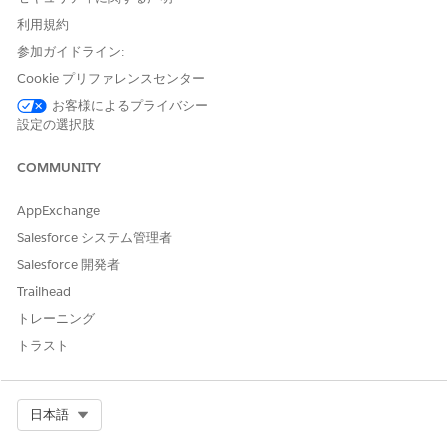
利用規約
参加ガイドライン:
Cookie プリファレンスセンター
既存のドキュメントでは Process Compliance Navigator
メモ
の規制レコードについて説明されていますが、Agentforce IT
お客様によるプライバシー
Service の IT Compliance のレコードについても同じ概念が適
設定の選択肢
用されます。
COMMUNITY
アプリケーションランチャーで、[
IT Compliance]
を見つけて
AppExchange
選択します。
Salesforce システム管理者
政府機関や業界標準組織など、規制を発行する機関を取得する
には、ナビゲーションメニューから [
規制機関]
を開き、
[新規]
Salesforce 開発者
をクリックして、機関の詳細を入力します。
Trailhead
規制当局の作成についての詳細は、「
Create a Regulatory
トレーニング
Authority Record
(規制当局レコードの作成)」を参照してく
トラスト
ださい。
SOC 2 や NIST CSF など、権限によって発行された特定の規
制を取得するには、ナビゲーションメニューから [
規制] を
開
き、[
新規]
をクリックして規制の詳細を入力します。
Select Org
日本語
規制と規制バージョンの作成についての詳細は、「
Create a