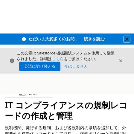
ただいま大変多くのお問い合わせをいただいており、ご連絡までにお時間を頂戴しております
続きを読む
Clo
この文章は Salesforce 機械翻訳システムを使用して翻訳
されました。詳細は
こちら
をご参照ください。
閉じる
閉じ
閉じる
英語に切り替える
今はしません
目次
目次を表示
IT コンプライアンスの規制レコ
ードの作成と管理
規制機関、発行する規制、および各規制内の条項を追加して、外
部要件を構造化レコードとして取得し、内部ポリシーと制御に対