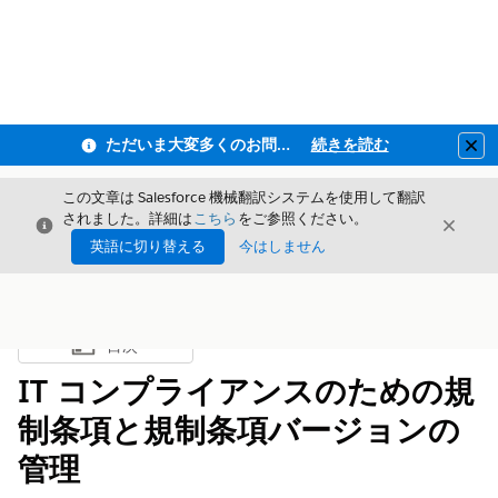
ただいま大変多くのお問い合わせをいただいており、ご連絡までにお時間を頂戴しております
続きを読む
Clo
この文章は Salesforce 機械翻訳システムを使用して翻訳
されました。詳細は
こちら
をご参照ください。
閉じる
閉じ
閉じる
英語に切り替える
今はしません
目次
目次を表示
IT コンプライアンスのための規
制条項と規制条項バージョンの
管理