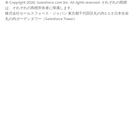
© Copyright 2026, Salesforce.com Inc. All rights reserved. それぞれの商標
は、それぞれの商標所有者に帰属します。
規制当局が修正を公開したら、既存の規制バージョンをコピーし
株式会社セールスフォース・ジャパン 東京都千代田区丸の内1-1-3 日本生命
て、既存の条項の対応付けを保持する新しいバージョンを作成し
丸の内ガーデンタワー（Salesforce Tower）
ます。新しい条項を追加するか、古い条項を削除するか、既存の
条項を修正し、新しいバージョンが有効になったときに前の有効
なバージョンを廃止します。
詳細は、「
Manage Amendments in Regulations
and
Retire a
Regulation Version
(規制の修正の管理と規制バージョンの廃
止)」を参照してください。
状況移行
規制バージョンと規制条項バージョンは、[ドラフト]、[公開済
み]、[有効]、[廃止] 状況に移行します。有効な状況移行と必要な
関連付けを適用するには、[
Regulation and Policy Status
Transition and Validation Criteria
(規制とポリシーの状況移行と
入力規則)] 設定を有効にします。
各移行を管理するルールの詳細については、「
Transition Criteria
for Regulation Record Status
(規制レコード状況の移行条件)」を
参照してください。