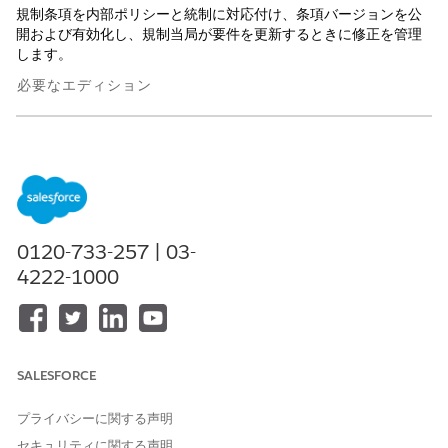
規制条項を内部ポリシーと統制に対応付け、条項バージョンを公
開および有効化し、規制当局が要件を更新するときに修正を管理
します。
必要なエディション
使用可能なインターフェース: Lightning Experience
使用可能なエディション: Agentforce IT Service が付属する
Enterprise
Edition、
Performance
Edition、および
Unlimited
Edition。
0120-733-257 | 03-
4222-1000
既存のドキュメントでは Process Compliance Navigator
メモ
の規制レコードについて説明されていますが、Agentforce IT
Service の IT Compliance のレコードについても同じ概念が適
SALESFORCE
用されます。
プライバシーに関する声明
セキュリティに関する声明