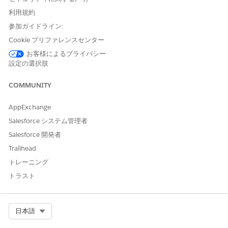
規制バージョンへの規制条項バージョンの対応付け
利用規約
規制条項バージョンを規制バージョンに対応付けて、そのバージ
参加ガイドライン:
ョンの規制で有効な条項を定義します。関連しなくなった条項バ
Cookie プリファレンスセンター
ージョンを規制バージョンからマッピング解除することもできま
す。
お客様によるプライバシー
設定の選択肢
詳細は、「規制条項バージョンから規制バージョンへの
マッピン
グ」
を参照してください。
COMMUNITY
規制バージョンの公開と有効化
AppExchange
規制バージョンと対応付けられた規制条項バージョンを公開し
Salesforce システム管理者
て、制御マネージャーとポリシーマネージャーが要件を使用でき
Salesforce 開発者
るようにします。発効日に、規制バージョンを有効化して組織全
体に適用します。これにより、規制バージョンに対応付けられた
Trailhead
規制条項バージョンも有効化されます。
トレーニング
詳細は、「
Publish a Regulation Version and
a Regulation
トラスト
Clause Version and
Activate a Published Regulation Version
(規制バージョンと規制条項バージョンの公開および公開規制バー
ジョンの有効化)」を参照してください。
Select Org
日本語
修正の管理