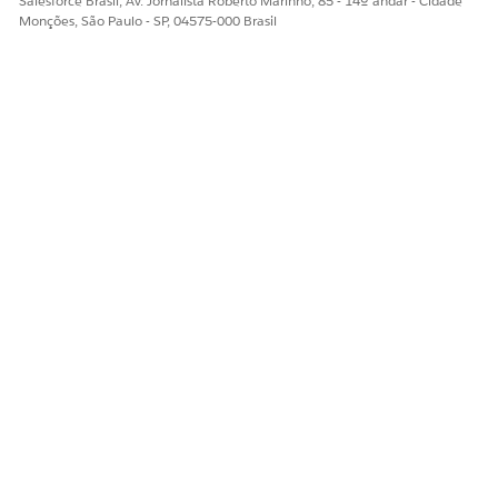
Salesforce Brasil, Av. Jornalista Roberto Marinho, 85 - 14º andar - Cidade
Monções, São Paulo - SP, 04575-000 Brasil
ESTE ARTIGO RESOLVEU SEU PROBLEMA?
Diga-nos para podermos melhorar!
Sim
Não