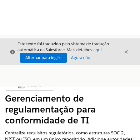
Este texto foi traduzido pelo sistema de tradução
automática da Salesforce. Mais detalhes
aqui
.
Fechar
Fecha
Fechar
Alternar para inglês
Agora não
Índice
Mostrar índice
Gerenciamento de
regulamentação para
conformidade de TI
Centralize requisitos regulatórios, como estruturas SOC 2,
NIST ou ISO, em um único repositório. Adicione autoridades