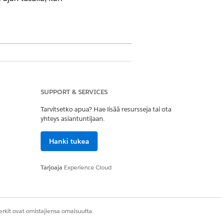
IT Service -palvelun avulla.
SUPPORT & SERVICES
Tarvitsetko apua? Hae lisää resursseja tai ota
yhteys asiantuntijaan.
Hanki tukea
n valtion virasto tai toimialan
Tarjoaja
Experience Cloud
antama kehys tai valtuutus (esimerkiksi
iot tarjoavat tilintarkastusketjun, jonka
rkit ovat omistajiensa omaisuutta.
iettynä aikana.