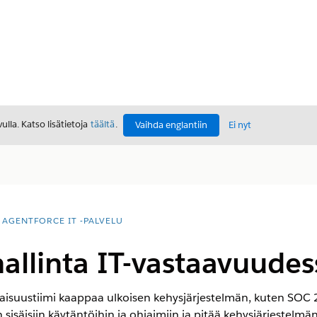
lla. Katso lisätietoja
täältä
.
Vaihda englantiin
Ei nyt
AGENTFORCE IT -PALVELU
allinta IT-vastaavuudes
suustiimi kaappaa ulkoisen kehysjärjestelmän, kuten SOC 2, 
 sisäisiin käytäntöihin ja ohjaimiin ja pitää kehysjärjestelmän