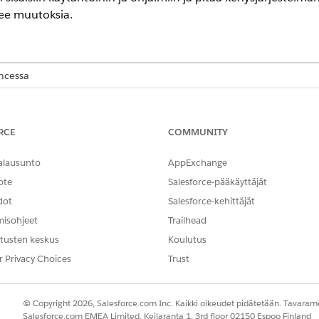
ee muutoksia.
encessa
-,
Performance
Edition- ja
Unlimited
Edition -versioissa Agentforce 
RCE
COMMUNITY
alausunto
AppExchange
tietueet hallitaksesi säännöksiä tehokkaasti.
ote
Salesforce-pääkäyttäjät
KUVAUS
dot
Salesforce-kehittäjät
misohjeet
Trailhead
Asetuksen myöntävä elin, kute
standardiorganisaatio.
tusten keskus
Koulutus
r Privacy Choices
Trust
Tietty sääntelyviranomaisen 
SOC 2 tai NIST CSF).
Säännön tietty iterointi. Vers
© Copyright 2026, Salesforce.com Inc. Kaikki oikeudet pidätetään. Tavarame
vaatimukset olivat voimassa t
Salesforce.com EMEA Limited, Keilaranta 1, 3rd floor 02150 Espoo Finland