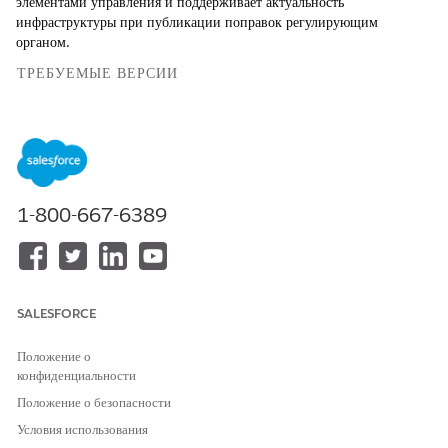
элементами управления и поддерживает актуальность
инфраструктуры при публикации поправок регулирующим
органом.
ТРЕБУЕМЫЕ ВЕРСИИ
Доступно в версиях: Lightning Experience
Доступно в версиях:
Enterprise
,
Performance
и
Unlimited
Edition с Agentforce IT Service.
1-800-667-6389
Записи правил
Для эффективного управления регламентами просмотрите записи,
связанные с жизненным циклом.
SALESFORCE
ТИП ЗАПИСИ
ОПИСАНИЕ
Регулирующий орган
Орган, издающий
Положение о
нормативный акт (например,
конфиденциальности
государственное учреждение
Положение о безопасности
или отраслевая организация по
стандартам).
Условия использования