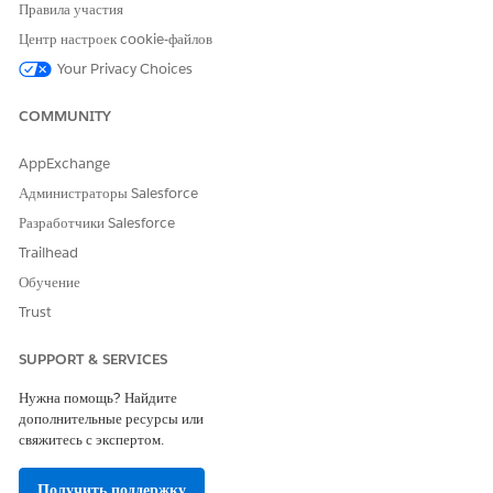
Правила участия
Правила
Конкретные рамки или
мандаты, выданные
Центр настроек cookie-файлов
регулирующим органом
Your Privacy Choices
(например, SOC 2 или NIST
CSF).
COMMUNITY
Версия правила
Определенная итерация
регламента. Версии
AppExchange
предоставляют контрольный
журнал требований, которые
Администраторы Salesforce
действовали в указанное
Разработчики Salesforce
время.
Trailhead
Положение о регулировании
Конкретное положение в
Обучение
регламенте (например,
«Наименьшие привилегии в
Trust
логическом и физическом
доступе»).
SUPPORT & SERVICES
Версия условия правила
Контролируемый версией текст
Нужна помощь? Найдите
определенного положения.
дополнительные ресурсы или
свяжитесь с экспертом.
Сквозной бизнес-правило: Пример SOC 2
Получить поддержку