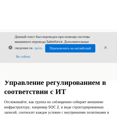
Данный текст был переведен при помощи системы
машинного перевода Salesforce. Дополнительные
Закрыть
Закры
сведения см.
здесь
.
Переключить на английский
Закрыт
Не сейчас
Содержание
Показать содержание
Управление регулированием в
соответствии с ИТ
Отслеживайте, как группа по соблюдению собирает внешнюю
инфраструктуру, например SOC 2, в виде структурированных
записей, соотносит каждое условие с внутренними политиками и