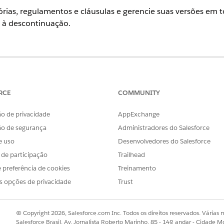
rias, regulamentos e cláusulas e gerencie suas versões em t
 à descontinuação.
ience
se
,
Performance
e
Unlimited
com o Serviço de TI Agentforce.
RCE
COMMUNITY
ntação em conformidade de TI
formidade captura uma estrutura externa, como SOC 2, como regi
o de privacidade
AppExchange
ntroles internos e mantém a estrutura atualizada conforme a autori
ão de segurança
Administradores do Salesforce
egulatórios para conformidade de TI
e uso
Desenvolvedores do Salesforce
latória, os regulamentos que ela emite e as cláusulas em cada reg
s de participação
Trailhead
uturados que você pode mapear para políticas e controles internos.
 preferência de cookies
Treinamento
amento e versões de cláusulas de regulamento para conformidade 
s opções de privacidade
Trust
ntação para políticas e controles internos, publique e ative versõ
ladoras atualizam seus requisitos.
© Copyright 2026, Salesforce.com Inc. Todos os direitos reservados. Várias m
Salesforce Brasil, Av. Jornalista Roberto Marinho, 85 - 14º andar - Cidade M