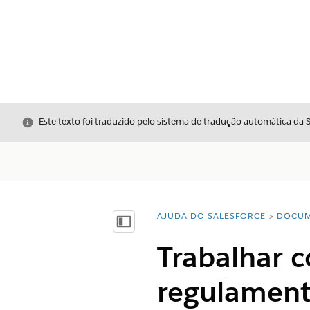
Fechar
Este texto foi traduzido pelo sistema de tradução automática da 
AJUDA DO SALESFORCE
DOCUM
Você está aqui:
Mostrar índice
Trabalhar 
regulament