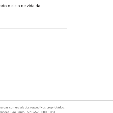
odo o ciclo de vida da
stros estruturados, mapeia cada
dade regulatória publica emendas.
ulamento para capturar requisitos
de TI
es de cláusulas e gerencie emendas
arcas comerciais dos respectivos proprietários.
onções, São Paulo - SP, 04575-000 Brasil