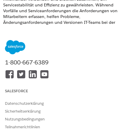
Servicestabilität und Effizienz zu gewährleisten. Während
Vorfälle und Serviceanforderungen die Anforderungen von
Mitarbeitern erfassen, helfen Probleme,
Änderungsanforderungen und Versionen IT-Teams bei der
Implementierung langfristiger Korrekturen und geplanter
Aktualisierungen.
ERFORDERLICHE EDITIONEN
Verfügbarkeit: Lightning Experience
1-800-667-6389
Verfügbarkeit:
Enterprise
,
Performance
und
Unlimited
Edition mit Agentforce IT Service.
Der Weg von der Unterbrechung zur Lösung
SALESFORCE
Der IT-Service-Verwaltungsprozess ist eine kontinuierliche
Schleife, die mit einem Vorfall beginnt und zu einer formellen
Datenschutzerklärung
Version führen kann.
Sicherheitserklärung
In dieser Tabelle ist zusammengefasst, wie die einzelnen
Nutzungsbedingungen
Datensätze in IT-Services verwendet werden und was IT-Teams
Teilnahmerichtlinien
dadurch erreichen können.