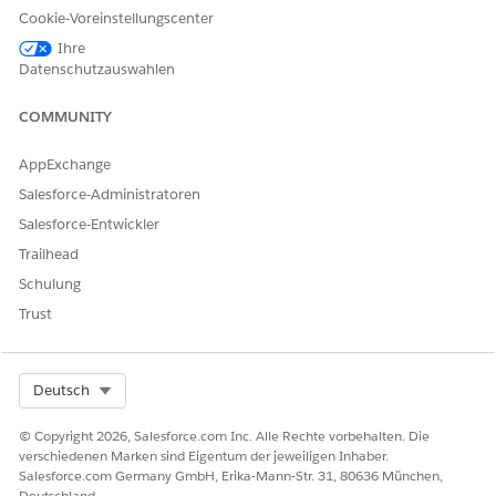
Cookie-Voreinstellungscenter
DATENSATZTYP
NUTZUNG
ZIEL
Ihre
Datenschutzauswahlen
Vorfall
Ungeplante
Schnelles
Unterbrechung
Wiederherstellen
COMMUNITY
des Service
Serviceanforderun
Standardanforder
Effiziente
AppExchange
g
ung oder vorab
Abwicklung durch
Salesforce-Administratoren
genehmigte
definierte Schritte
Änderungsanforde
Salesforce-Entwickler
rung
Trailhead
Problem
Wiederkehrende
Identifizieren der
Schulung
oder komplexe
Ursache und
Trust
Probleme
Verhindern von
Wiederholungen
Änderungsanforde
Gesteuerte
Sicheres
Select Org
Deutsch
rung
Änderung
Implementieren
einer langfristigen
Korrektur
© Copyright 2026, Salesforce.com Inc. Alle Rechte vorbehalten. Die
verschiedenen Marken sind Eigentum der jeweiligen Inhaber.
Version
Bereitstellen einer
Koordinierungsein
Salesforce.com Germany GmbH, Erika-Mann-Str. 31, 80636 München,
genehmigten
führung mit
Deutschland