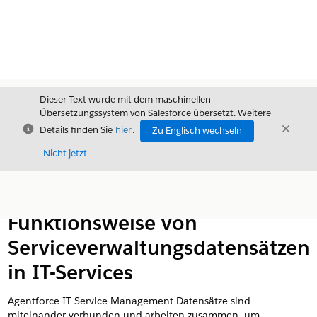
Dieser Text wurde mit dem maschinellen
Übersetzungssystem von Salesforce übersetzt. Weitere
Schließen
Schli
Details finden Sie
hier
.
Zu Englisch wechseln
Schließ
Nicht jetzt
Inhalt
Inhalt anzeigen
Funktionsweise von
Serviceverwaltungsdatensätzen
in IT-Services
Agentforce IT Service Management-Datensätze sind
miteinander verbunden und arbeiten zusammen, um