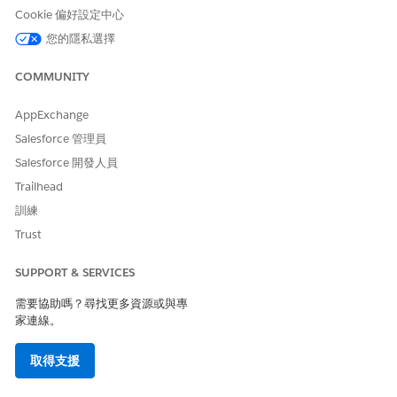
變更要求
控制的修改
安全地實作長期修
Cookie 偏好設定中心
正
您的隱私選擇
版本
部署批准的變更要
協調推出的影響最
COMMUNITY
求
小
AppExchange
服務要求會追蹤標準要求和預先批准的變更要求。如果要求記錄為
事件,IT 小組可以從事件建立服務要求,以有效完成履行。如需詳細
Salesforce 管理員
資訊,請參閱從事件中
建立服務要求
。
Salesforce 開發人員
此互連的工作流程會將回報的事件導向長期主動解決方案。它會將
Trailhead
IT 小組從反應性防火模式移至策略方法,隨著時間改善服務品質和營
訓練
運效能。
Trust
透過在視覺式和互動式圖表中顯示問題受影響和受影響組態項目的
服務對應,以及可協助 IT 履行者在整個 IT 服務生命週期內回應最小
SUPPORT & SERVICES
更新的 AI 動作,Agentforce IT Service 中的記錄可協助 IT 小組致力
於更快且有效率地解決問題。
需要協助嗎？尋找更多資源或與專
家連線。
取得支援
範例