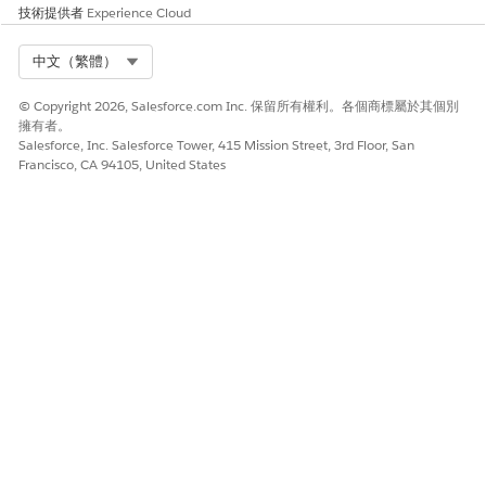
技術提供者
Experience Cloud
記錄
目的
範例
Select Org
中文（繁體）
事件
問題是非預期的中
一位員工報告其公
斷,IT 小組的目標
司筆記型電腦突然
是快速還原服務。
失去 Wi-Fi 連線。
© Copyright 2026, Salesforce.com Inc. 保留所有權利。各個商標屬於其個別
IT 小組建立高優先
擁有者。
Salesforce, Inc. Salesforce Tower, 415 Mission Street, 3rd Floor, San
順序事件,以立即疑
Francisco, CA 94105, United States
難排解問題並讓使
用者重新上線。
問題
此問題為循環,且需
IT 小組注意到多名
要根因分析以防止
員工在相同建築物
重複發生事件。
中回報 Wi-Fi 連線
問題。他們會建立
問題記錄,以調查特
定網路路由器是否
發生硬體故障,而導
致重複事件。
變更要求
此問題需要對必須
問題調查顯示錯誤
檢閱及批准的 IT
的路由器。系統會
環境進行控制更
建立變更要求,以排
新。
程在維護期間更換