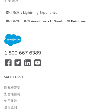
必要版本
提供版本：Lightning Experience
提供版本：具備 Agentforce IT Service 的
Enterprise
、
Performance
及
Unlimited
Edition。
從中斷到解決的旅程
IT 服務管理流程是連續迴圈,會從事件開始,並可能導致正式發行。
1-800-667-6389
此表格摘要列出每個記錄在 IT 服務中如何使用,以及其可協助 IT 小
組達成的目標。
記錄類型
使用
目標
SALESFORCE
事件
非預定中斷
快速還原服務
服務要求
標準要求或預先批
透過定義的步驟有
隱私權聲明
准的變更要求
效執行
安全性聲明
問題
循環或複雜的問題
識別根本原因並防
使用條款
止重複
參與原則