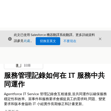
此文已使用 Salesforce 機器翻譯系統翻譯。更多詳細資料
結束
結束
結束
請參見
此處
。
切換至英文
不要現在
目錄
顯示目錄
服務管理記錄如何在 IT 服務中共
同運作
Agentforce IT Service 管理記錄會互相連接,並共同運作以確保服務
穩定性和效率。當事件和服務要求會捕捉員工的需求時,問題、變更
要求和版本會協助 IT 小組實作長期修正和計畫更新。