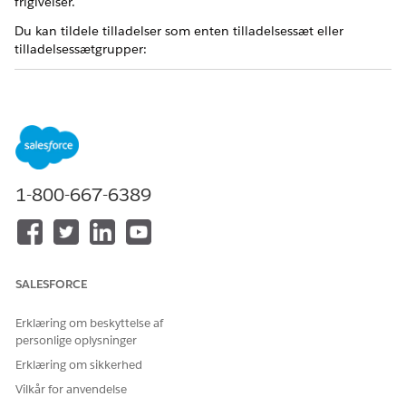
frigivelser.
Du kan tildele tilladelser som enten tilladelsessæt eller
tilladelsessætgrupper:
INDSTILLING
HVAD DEN
HVORDAN DU
LEVERER
TILDELER
Tilladelsessæt
Adgang til
Føj tilladelsessæt
specifikke
til brugere
objekter, felter og
individuelt,
funktioner.
baseret på deres
1-800-667-6389
rolle.
Tilladelsessætgru
Et pakkesæt af
Tildel en
pper
relaterede
tilladelsessætgrup
tilladelsessæt, der
pe til brugeren for
er justeret til en
rollebaseret
SALESFORCE
rolle.
adgang.
Erklæring om beskyttelse af
Tilladelsessæt
personlige oplysninger
Erklæring om sikkerhed
Disse tilladelsessæt er tilgængelige for Hændelsesstyring.
Vilkår for anvendelse
TILLADELSESSÆT
BESKRIVELSE