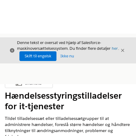
Denne tekst er oversat ved hjælp af Salesforce-
maskinoversættelsessystem. Du finder flere detaljer
her
.
Luk
Luk
Luk
Skift til engelsk
Ikke nu
Indhold
Vis indholdsfortegnelse
Hændelsesstyringstilladelser
for it-tjenester
Tildel tilladelsessæt eller tilladelsessætgrupper til at
administrere hændelser, foreslå større hændelser og håndtere
tilknytninger til ændringsanmodninger, problemer og