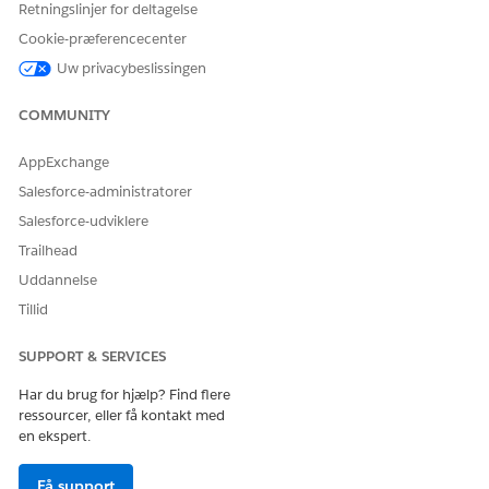
Retningslinjer for deltagelse
Hændelsesmanager
Udfører handlinger på
Cookie-præferencecenter
hændelser og større
Uw privacybeslissingen
hændelseskandidater.
Hændelsesfuldførelse
Analyserer hændelser og
COMMUNITY
foreslår en større
hændelseskandidat.
AppExchange
Salesforce-administratorer
Overordnet
Udfører handlinger på
hændelsesmanager
hændelser, større
Salesforce-udviklere
hændelseskandidater og
Trailhead
problemer.
Uddannelse
Tilknytning af it-
Giver brugere adgang til at
servicehændelse og
tilføje eller fjerne hændelser
Tillid
ændringsanmodning
og ændre
tilknytningsregistreringer for
SUPPORT & SERVICES
it-tjenester.
Har du brug for hjælp? Find flere
IT-servicehændelse og
Giver brugere adgang til at
ressourcer, eller få kontakt med
problemtilknytning
tilføje eller fjerne hændelser
en ekspert.
og
problemtilknytningsregistreri
nger for it-tjenester.
Få support