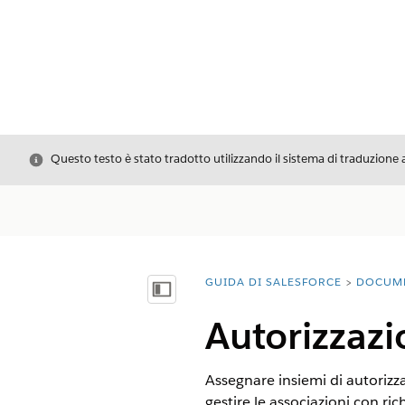
Chiudi
Questo testo è stato tradotto utilizzando il sistema di traduzione 
GUIDA DI SALESFORCE
DOCUM
Ti trovi qui:
Mostra sommario
Autorizzazio
Assegnare insiemi di autorizzaz
gestire le associazioni con ric