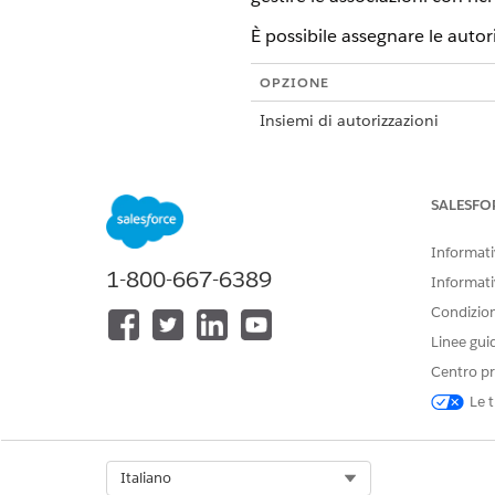
È possibile assegnare le autor
OPZIONE
Insiemi di autorizzazioni
Gruppi insiemi di autorizzazioni
SALESFO
Informativ
1-800-667-6389
Insiemi di autorizzazioni
Informati
Condizioni
Questi insiemi di autorizzazio
Linee gui
INSIEME DI AUTORIZZAZIONI
Centro pr
Le t
Responsabile incidenti
Responsabile incidenti
Select Org
Italiano