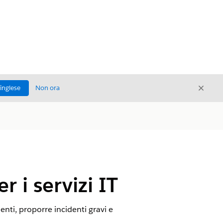
Chiud
'inglese
Non ora
Chiudi
r i servizi IT
denti, proporre incidenti gravi e