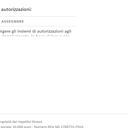
 autorizzazioni:
 ASSEGNARE
gere gli insiemi di autorizzazioni agli
 singolarmente, in base al loro ruolo.
nare un gruppo di insiemi di
zzazioni all'utente per l'accesso basato
oli.
e sui candidati agli incidenti gravi.
pone un candidato per un incidente
prietà dei rispettivi titolari.
ale sociale 10.000 euro - Numero REA MI-1785731 P.IVA