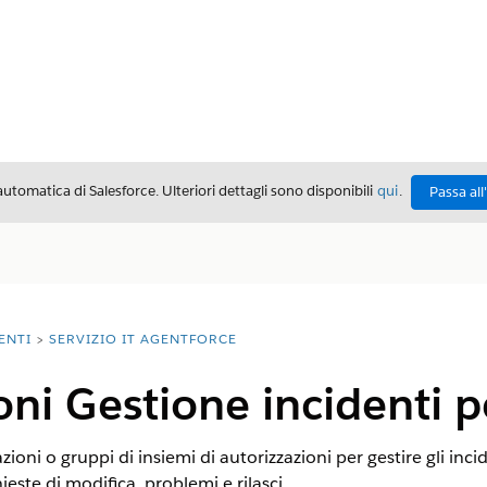
automatica di Salesforce. Ulteriori dettagli sono disponibili
qui
.
Passa all
ENTI
SERVIZIO IT AGENTFORCE
ni Gestione incidenti pe
ioni o gruppi di insiemi di autorizzazioni per gestire gli inci
hieste di modifica, problemi e rilasci.