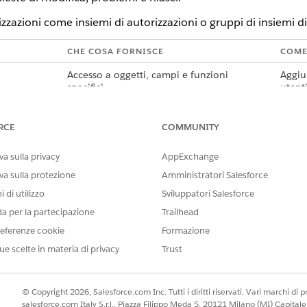
izzazioni come insiemi di autorizzazioni o gruppi di insiemi di
CHE COSA FORNISCE
COME
Accesso a oggetti, campi e funzioni
Aggiun
specifici.
utenti
Insieme di insiemi di autorizzazioni correlati
Asseg
allineati a un ruolo.
autori
RCE
COMMUNITY
sui ru
a sulla privacy
AppExchange
va sulla protezione
Amministratori Salesforce
 di utilizzo
Sviluppatori Salesforce
ni sono disponibili per Gestione incidenti.
da per la partecipazione
Trailhead
DESCRIZIONE
eferenze cookie
Formazione
ue scelte in materia di privacy
Trust
Esegue azioni sugli incidenti 
Analizza gli incidenti e pro
grave.
© Copyright 2026, Salesforce.com Inc. Tutti i diritti riservati. Vari marchi di pro
salesforce.com Italy S.r.l., Piazza Filippo Meda 5, 20121 Milano (MI) Capit