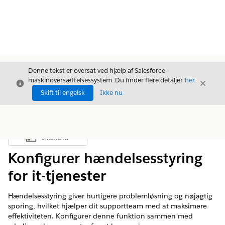
Denne tekst er oversat ved hjælp af Salesforce-
maskinoversættelsessystem. Du finder flere detaljer
her
.
Luk
Luk
Luk
Skift til engelsk
Ikke nu
Indhold
Vis indholdsfortegnelse
Konfigurer hændelsesstyring
for it-tjenester
Hændelsesstyring giver hurtigere problemløsning og nøjagtig
sporing, hvilket hjælper dit supportteam med at maksimere
effektiviteten. Konfigurer denne funktion sammen med