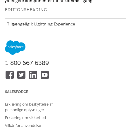
yderligere komponenter for at komme i gang.
EDITIONSHEADING
Tilgængelig i: Lightning Experience
Tilgængelig i:
Enterprise
,
Performance
og
Unlimited
Edition
med Agentforce IT Service.
BRUGERTILLADELSER PÅKRÆVET
1-800-667-6389
Hvis du vil opsætte
Vis opsætning og
hændelser:
konfiguration
SALESFORCE
Hvis du vil spore din status, når du har fuldført hver
Erklæring om beskyttelse af
TIP
personlige oplysninger
opsætningsopgave, skal du markere afkrydsningsfeltet ud
for det.
Erklæring om sikkerhed
Vilkår for anvendelse