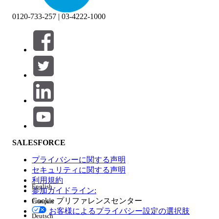
0120-733-257 | 03-4222-1000
絞り込み条件 (0)
絞り込み条件を選択
追加
製品エリア
SALESFORCE
機能の影響
プライバシーに関する声明
セキュリティに関する声明
利用規約
English
参加ガイドライン:
Cookie プリファレンスセンター
Français
エディション
お客様によるプライバシー設定の選択肢
Deutsch