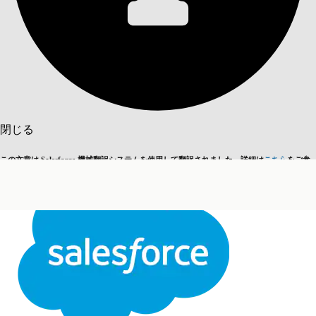
目次を表示
目次
検索
閉じる
この文章は Salesforce 機械翻訳システムを使用して翻訳されました。詳細は
こちら
をご参
英語に切り替える
今はしません
照ください。
閉じる
閉じる