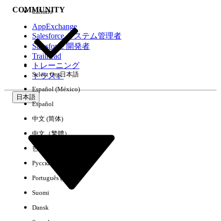
COMMUNITY
Italiano
AppExchange
Salesforce システム管理者
Salesforce 開発者
環境
Trailhead
トレーニング
Select Org
日本語
トラスト
Español (México)
日本語
Español
すべてクリア
完了
中文 (简体)
中文（繁體）
한국어
Русский
Português (Brasil)
Suomi
Dansk