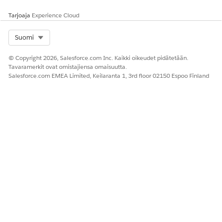
Tarjoaja
Experience Cloud
Select Org
Suomi
© Copyright 2026, Salesforce.com Inc. Kaikki oikeudet pidätetään.
Tavaramerkit ovat omistajiensa omaisuutta.
Salesforce.com EMEA Limited, Keilaranta 1, 3rd floor 02150 Espoo Finland