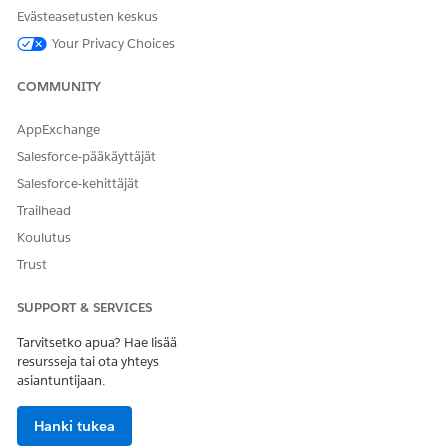
Ota tekoäly käyttöön chat- ja ääni-tietueiden luomiseksi:
Evästeasetusten keskus
Napsauta Määritä Chat ja Voice vahinkotapahtumaan
Your Privacy Choices
tekoälyn avulla -osiosta
Muokkaa
.
Ota käyttöön
Chat ja Voice vahinkotapahtumaan
COMMUNITY
tekoälyn avulla
.
Tallenna muutokset.
AppExchange
Salesforce-pääkäyttäjät
Salesforce-kehittäjät
RATKAISIKO TÄMÄ ARTIKKELI ONGELMASI?
Trailhead
Anna palautetta, jotta voimme kehittyä!
Koulutus
Kyllä
Ei
Trust
SUPPORT & SERVICES
Tarvitsetko apua? Hae lisää
resursseja tai ota yhteys
asiantuntijaan.
Hanki tukea