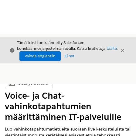
Tämä teksti on käännetty Salesforcen
konekäännösjärjestelmän avulla. Katso lisätietoja
täältä
.
Sulje
Sulje
Sulje
Vaihda englantiin
Ei nyt
Sisällysluettelo
Näytä sisällysluettelo
Voice- ja Chat-
vahinkotapahtumien
määrittäminen IT-palveluille
Luo vahinkotapahtumatietueita suoraan live-keskusteluista tai
viestintäistunnoista kerätäksesi asiakastietoja tehokkaasti.