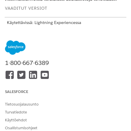
VAADITUT VERSIOT
Käytettävissä: Lightning Experiencessa
Käytettävissä:
Enterprise
Edition-,
Performance
Edition- ja
Unlimited
Edition -versioissa Agentforce IT Service -
palvelun avulla.
TARVITTAVAT KÄYTTÖOIKEUDET
1-800-667-6389
Voicen ja chatin
Määritysten ja kokoonpanon
määrittäminen
tarkasteluoikeus
vahinkotapahtumatietueide
n luomiseksi:
SALESFORCE
Ennen kuin aloitat, määritä
Messaging-palvelukanava IT-
palveluille
ja
Omnichannel-reititys IT-palveluille
.
Tietosuojalausunto
Kirjoita Määritykset-valikon Pikahaku-kenttään
Turvatiedote
Määritykset
-valikon
ja valitse
IT-palvelun hallinta
Käyttöehdot
Pikamääritykset
.
Osallistumisohjeet
Napsauta
Aloita
.