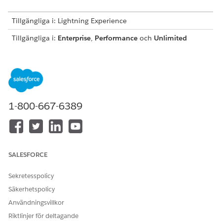
Tillgängliga i: Lightning Experience
Tillgängliga i:
Enterprise
,
Performance
och
Unlimited
Editions med Agentforce IT Service.
ANVÄNDARBEHÖRIGHETER SOM KRÄVS
Konfigurera röst och chatt
Visa installation och
för att skapa incidentposter:
konfiguration
1-800-667-6389
Innan du börjar, konfigurera
Meddelandetjänstkanal för IT-
tjänster
och
Omnikanaldirigering för IT-tjänster
.
I
Inställningar
, i rutan Snabbsökning, skriv
IT-
servicehantering
och välj sedan
Snabbkonfiguration
.
SALESFORCE
Klicka på
Kom igång
.
Slå på AI för att skapa chatt- och röstposter:
Sekretesspolicy
Bredvid Konfigurera chatt och Röst till incident med
Säkerhetspolicy
AI, klicka på
Redigera
.
Användningsvillkor
Slå på
chatt och Voice till incident med AI
.
Spara dina ändringar.
Riktlinjer för deltagande