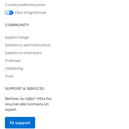
Cookie-preferenscenter
Dina integritetsval
LÖSTE DENNA ARTIKEL DITT PROBLEM?
COMMUNITY
Berätta för oss vad vi kan förbättra!
AppExchange
Ja
Nej
Salesforce-administratörer
Salesforce-utvecklare
Trailhead
Utbildning
Trust
SUPPORT & SERVICES
Behöver du hjälp? Hitta fler
resurser eller kontakta en
expert.
Få support