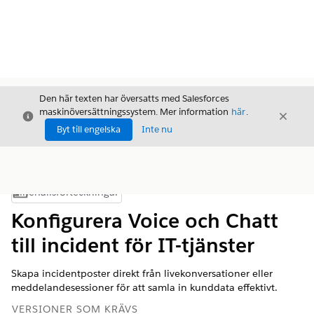
Den här texten har översatts med Salesforces
maskinöversättningssystem. Mer information
här
.
Stäng
Stäng
Stäng
Byt till engelska
Inte nu
Innehållsförteckningar
Visa innehållsförteckning
Konfigurera Voice och Chatt
till incident för IT-tjänster
Skapa incidentposter direkt från livekonversationer eller
meddelandesessioner för att samla in kunddata effektivt.
VERSIONER SOM KRÄVS