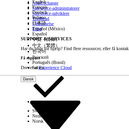
English
AppExchange
Français
Salesforce-administratorer
Deutsch
Salesforce-udviklere
Italiano
Trailhead
日本語
Uddannelse
Español (México)
Tillid
Español
SUPPORT & SERVICES
中文（简体）
中文（繁體）
Har du brug for hjælp? Find flere ressourcer, eller få konta
한국어
Русский
Få support
Português (Brasil)
Drevet af
Suomi
Experience Cloud
Dansk
Select Org
Dansk
Svenska
Nederlands
Norsk