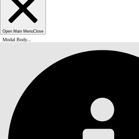
Open Main Menu
Close
Modal Body...
breadcrumbDescription
helpHomeLinkText
docsHomeLinkTextShort
Agentforce IT-service