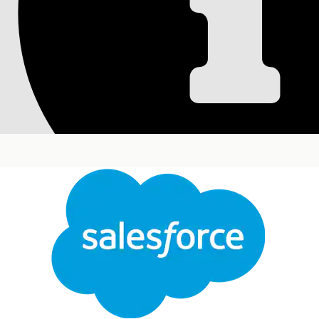
Konfigurer Mail-til-
Konverter automatisk indgående mails til nye hænd
fra hændelsesregistreringen.
EditionsHeading
Tilgængelig i: Lightning Experience
Tilgængelig i:
Enterprise
,
Performance
og
Unlimit
Hvis du vil opsætte Mail-til-Hændelse:
Vigtigt
Når du aktiverer Hændelsesstyring, aktiveres Mail
Luk
indstillinger.
Denne tekst er oversat ved hjælp af Salesforce-maskinoversættelsessystem. Du finder flere de
Brug Mail-til-Hændelse til at registrere indgåend
den oprindelige hændelse og oprette en enkelt s