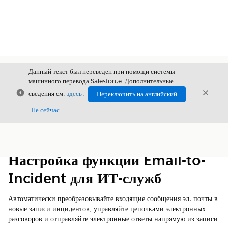
Данный текст был переведен при помощи системы
машинного перевода Salesforce. Дополнительные
Закрыть
Закры
сведения см.
здесь
.
Переключить на английский
Закрыт
Не сейчас
Содержание
Показать содержание
Настройка функции Email-to-
Incident для ИТ-служб
Автоматически преобразовывайте входящие сообщения эл. почты в
новые записи инцидентов, управляйте цепочками электронных
разговоров и отправляйте электронные ответы напрямую из записи