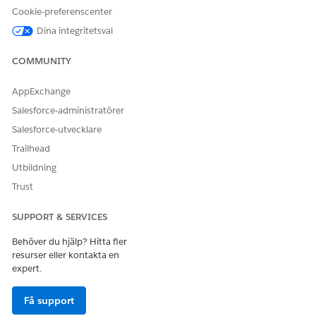
För att lägga till eller redigera kombinationsrutevärden
Cookie-preferenscenter
för objektfält, se
Lägg till eller redigera
Dina integritetsval
kombinationsrutevärden
.
COMMUNITY
Lägg till komponenter på incidentpostsidan för att visa
och hantera konfigurationsobjekt som påverkas och
AppExchange
påverkas.
Öppna en incidentpost.
Salesforce-administratörer
I menyn Inställningar, välj
Redigera sida
.
Salesforce-utvecklare
I Lightning-appbyggaren, dra och släpp
Trailhead
komponenterna
Relaterade påverkade
konfigurationsobjekt
och
Relaterade påverkade
Utbildning
konfigurationsobjekt
till önskad region på sidan.
Trust
Dessa komponenter är endast tillgängliga när
Configuration Management Database (CMDB) har
SUPPORT & SERVICES
aktiverats.
Klicka på
Spara
.
Behöver du hjälp? Hitta fler
Klicka på
Aktivera
för att göra sidan tillgänglig i
resurser eller kontakta en
expert.
Lightning Experience.
Få support