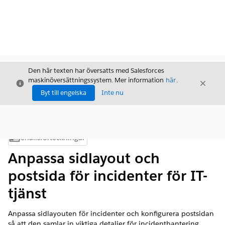
Den här texten har översatts med Salesforces
maskinöversättningssystem. Mer information
här
.
Stäng
Stäng
Stäng
Byt till engelska
Inte nu
Innehållsförteckningar
Visa innehållsförteckning
Anpassa sidlayout och
postsida för incidenter för IT-
tjänst
Anpassa sidlayouten för incidenter och konfigurera postsidan
så att den samlar in viktiga detaljer för incidenthantering.