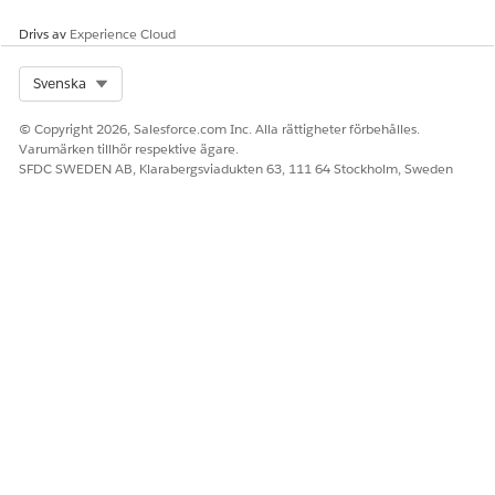
LÖSTE DENNA ARTIKEL DITT PROBLEM?
Drivs av
Experience Cloud
Berätta för oss vad vi kan förbättra!
Select Org
Svenska
Ja
Nej
© Copyright 2026, Salesforce.com Inc. Alla rättigheter förbehålles.
Varumärken tillhör respektive ägare.
SFDC SWEDEN AB, Klarabergsviadukten 63, 111 64 Stockholm, Sweden