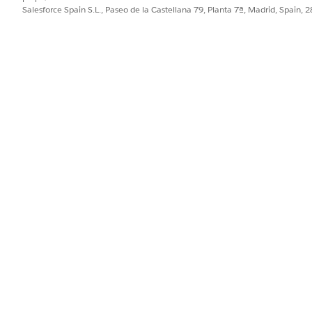
Salesforce Spain S.L., Paseo de la Castellana 79, Planta 7ª, Madrid, Spain, 
PROBLEMA?
ejorar!