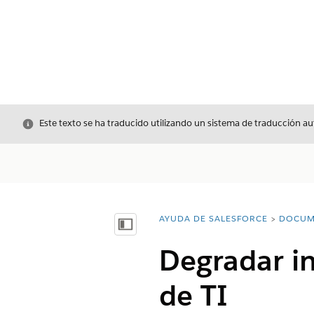
Cerrar
Este texto se ha traducido utilizando un sistema de traducción a
AYUDA DE SALESFORCE
DOCUM
Usted está aquí:
Mostrar índice de materias
Degradar in
de TI