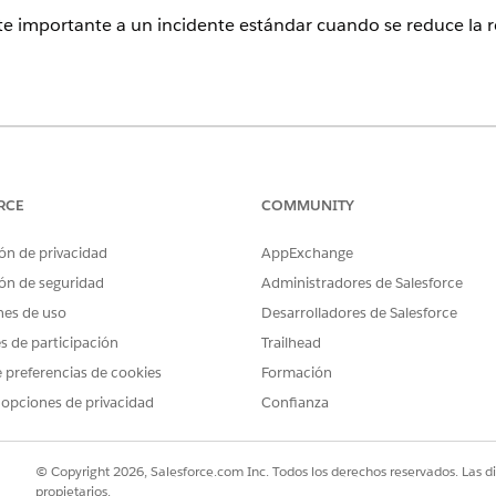
te importante a un incidente estándar cuando se reduce la 
ence
rise
,
Performance
y
Unlimited
con Agentforce IT Service.
RCE
COMMUNITY
PERMISOS DE USUARIO NECESARIOS
ón de privacidad
AppExchange
tantes:
Gestor de incidentes importa
ón de seguridad
Administradores de Salesforce
nes de uso
Desarrolladores de Salesforce
e mayor que desee degradar.
ncidente, haga clic en
es de participación
Degradar incidente importante
Trailhead
.
o
de incidente mayor, introduzca el motivo de la degradación.
 preferencias de cookies
Formación
 opciones de privacidad
Confianza
ente de modo que ya no se trata como un incidente important
adas que el incidente se ha degradado.
© Copyright 2026, Salesforce.com Inc. Todos los derechos reservados. Las d
propietarios.