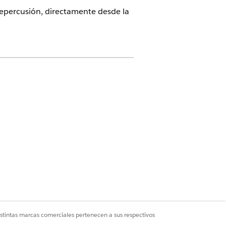
repercusión, directamente desde la
ntes
e. La pancarta se actualiza para
istintas marcas comerciales pertenecen a sus respectivos