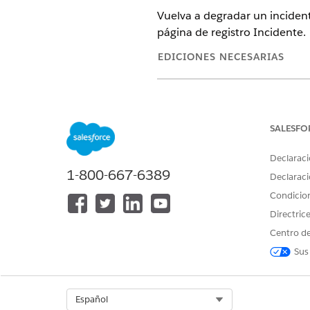
Vuelva a degradar un inciden
página de registro Incidente.
EDICIONES NECESARIAS
Disponible en: Lightning Experi
Disponible en: Ediciones
Enterp
SALESFO
Declaraci
1-800-667-6389
Para degradar incidentes impor
Declaraci
Condicio
Abra el registro de incident
En la página de registro de i
Directric
En los
Comentarios de estad
Centro de
Guarde sus cambios.
Sus
El sistema actualiza el incid
notificar a las partes interes
Select Org
Español