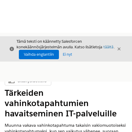
Tämä teksti on käännetty Salesforcen
konekäännösjärjestelmän avulla. Katso lisätietoja
täältä
.
Sulje
Sulje
Sulje
Vaihda englantiin
Ei nyt
Sisällysluettelo
Näytä sisällysluettelo
Tärkeiden
vahinkotapahtumien
havaitseminen IT-palveluille
Muunna vakava vahinkotapahtuma takaisin vakiomuotoiseksi
vahinkotapahtumaksi, kun sen vaikutus vähenee, suoraan