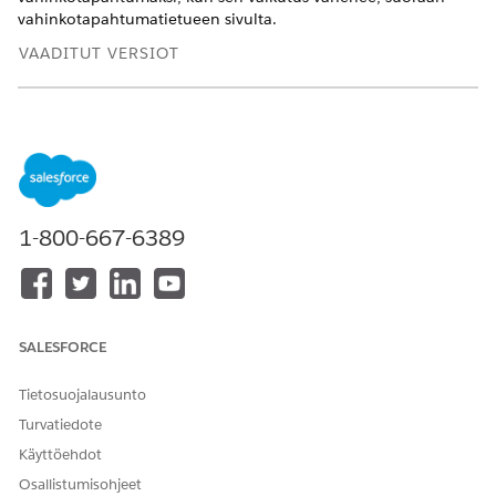
vahinkotapahtumatietueen sivulta.
VAADITUT VERSIOT
Käytettävissä: Lightning Experiencessa
Käytettävissä:
Enterprise
Edition-,
Performance
Edition- ja
Unlimited
Edition -versioissa Agentforce IT Service -
palvelun avulla.
1-800-667-6389
TARVITTAVAT KÄYTTÖOIKEUDET
Tärkeimpien
Tärkeiden
vahinkotapahtumien
vahinkotapahtumien
alentaminen:
päällikkö
SALESFORCE
Avaa tärkeä vahinkotapahtumatietue, jonka haluat
alentaa.
Tietosuojalausunto
Napsauta vahinkotapahtuman tietuesivulta
Poista tärkeä
Turvatiedote
vahinkotapahtuma
.
Syötä alennuksen syy
Suurin vahinkotapahtuman tilan
Käyttöehdot
kommentit -kenttään
.
Osallistumisohjeet