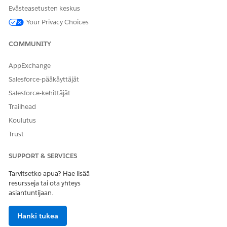
Tallenna muutokset.
Evästeasetusten keskus
Järjestelmä päivittää vahinkotapahtuman, jotta sitä ei enää
Your Privacy Choices
käsitellä suurena vahinkotapahtumana. Banneri päivitetään
ilmoittamaan sidosryhmille, että vahinkotapahtuma on
COMMUNITY
alennettu.
AppExchange
Salesforce-pääkäyttäjät
RATKAISIKO TÄMÄ ARTIKKELI ONGELMASI?
Salesforce-kehittäjät
Anna palautetta, jotta voimme kehittyä!
Trailhead
Koulutus
Kyllä
Ei
Trust
SUPPORT & SERVICES
Tarvitsetko apua? Hae lisää
resursseja tai ota yhteys
asiantuntijaan.
Hanki tukea