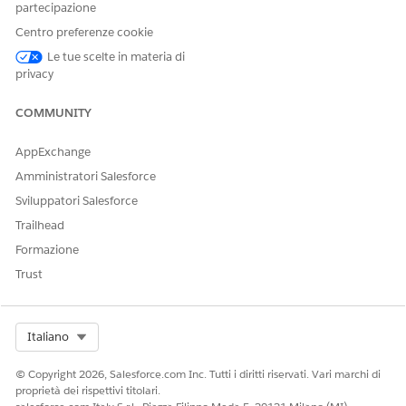
informare gli stakeholder che l'incidente è stato degradato.
partecipazione
Centro preferenze cookie
Le tue scelte in materia di
privacy
QUESTO ARTICOLO HA RISOLTO IL PROBLEMA?
Facci sapere, così possiamo migliorare!
COMMUNITY
Sì
No
AppExchange
Amministratori Salesforce
Sviluppatori Salesforce
Trailhead
Formazione
Trust
Select Org
Italiano
© Copyright 2026, Salesforce.com Inc. Tutti i diritti riservati. Vari marchi di
proprietà dei rispettivi titolari.