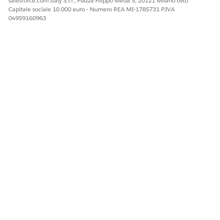
salesforce.com Italy S.r.l., Piazza Filippo Meda 5, 20121 Milano (MI)
Capitale sociale 10.000 euro - Numero REA MI-1785731 P.IVA
04959160963