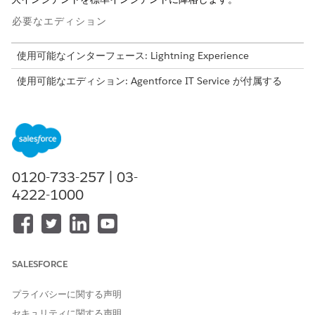
必要なエディション
使用可能なインターフェース: Lightning Experience
使用可能なエディション: Agentforce IT Service が付属する
Enterprise
Edition、
Performance
Edition、および
Unlimited
Edition。
必要なユーザー権限
重大インシデントを降格する
重大インシデントマネージャ
0120-733-257 | 03-
ー
4222-1000
降格する重大インシデントレコードを開きます。
インシデントレコードページで、[
Demote Major Incident
]
をクリックします。
[
Major Incident Status Comments
] に、降格の理由を入力
SALESFORCE
します。
変更内容を保存します。
プライバシーに関する声明
重大インシデントとして扱われないようにインシデントが更新さ
セキュリティに関する声明