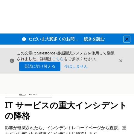
ただいま大変多くのお問い合わせをいただいており、ご連絡までにお時間を頂戴しております
続きを読む
Clo
この文章は Salesforce 機械翻訳システムを使用して翻訳
されました。詳細は
こちら
をご参照ください。
閉じる
閉じ
閉じる
英語に切り替える
今はしません
目次
目次を表示
IT サービスの重大インシデント
の降格
影響が軽減されたら、インシデントレコードページから直接、重
大インシデントを標準インシデントに降格します。