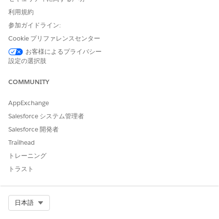
れます。バナーが更新され、インシデントが降格されたことが関
利用規約
係者に通知されます。
参加ガイドライン:
Cookie プリファレンスセンター
お客様によるプライバシー
この記事で問題は解決されましたか?
設定の選択肢
ご意見をお待ちしております。
COMMUNITY
はい
いいえ
AppExchange
Salesforce システム管理者
Salesforce 開発者
Trailhead
トレーニング
トラスト
Select Org
日本語