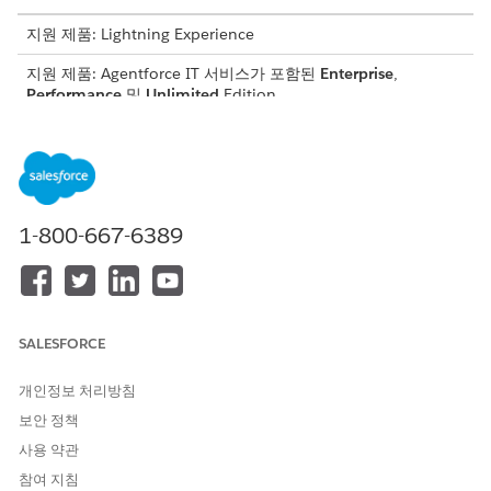
지원 제품: Lightning Experience
지원 제품: Agentforce IT 서비스가 포함된
Enterprise
,
Performance
및
Unlimited
Edition.
필요한 사용자 권한
주요 사고 구성 설정:
설정 및 구성 보기
1-800-667-6389
주요 사고 관리자로 지정할
공개 그룹을 만들거나 지정
합니다.
주요 사고 관리자 권한을 할당합니다.
IT 서비스에 대한 사고 관리 권한
을 참조하고 주요 사고 그룹에
속하는 모든 사용자에게 필수 권한 집합 그룹 및 기타 필수 권한
집합을 할당합니다.
SALESFORCE
주요 사고 설정을 구성합니다.
설정에서
기본 사고 관리
로 이동합니다.
개인정보 처리방침
중요 사고 승인자에 대한 사용자 그룹 선택 필드에서 공개
그룹의 이름을 검색하여 선택합니다.
보안 정책
설정이 완료되면 주요 사고 관리자가 주요 사고로 승격 버튼
사용 약관
을 클릭하여 사고 레코드 페이지에서 직접 사고를 승격할 수
참여 지침
있습니다.