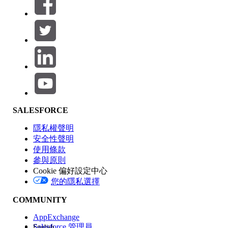
篩選器 (0)
選取篩選
新增
產品區域
SALESFORCE
功能影響
隱私權聲明
安全性聲明
使用條款
參與原則
Cookie 偏好設定中心
版本
您的隱私選擇
COMMUNITY
AppExchange
Salesforce 管理員
English