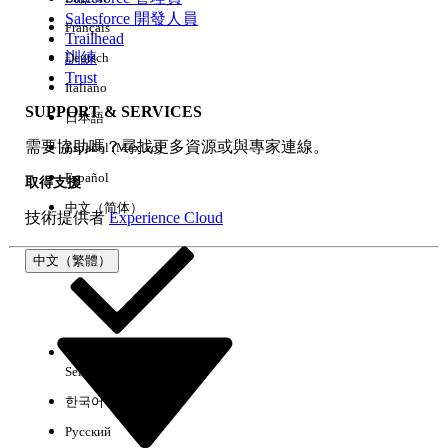
Salesforce 開發人員
Français
經驗
Trailhead
訓練
Deutsch
Trust
Italiano
SUPPORT & SERVICES
日本語
全部清除
完成
需要協助嗎？尋找更多資源或與專家連線。
Español (México)
Español
取得支援
中文（简体）
技術提供者
Experience Cloud
中文（繁體）
Select Org
中文（繁體）
한국어
Русский
沒有結果