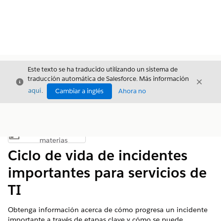
Este texto se ha traducido utilizando un sistema de
traducción automática de Salesforce. Más información
Cerrar
Cerrar
Cerrar
aquí
.
Cambiar a inglés
Ahora no
Índice de
Mostrar índice de materias
materias
Ciclo de vida de incidentes
importantes para servicios de
TI
Obtenga información acerca de cómo progresa un incidente
importante a través de etapas clave y cómo se puede