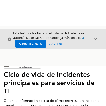
Este texto se tradujo con el sistema de traducción
automática de Salesforce. Obtenga más detalles
aquí
.
Cerrar
Cerrar
Cerrar
Cambiar a inglés
Ahora no
Índice de
Mostrar índice de materias
materias
Ciclo de vida de incidentes
principales para servicios de
TI
Obtenga información acerca de cómo progresa un incidente
importante a través de etapas clave y cómo se puede