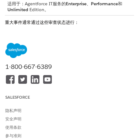
适用于：Agentforce IT服务的
Enterprise
、
Performance
和
Unlimited
Edition。
重大事件通常通过这些审查状态进行：
：履行者提交事件，以视为重大事件。此状态也称为重大事
建议
件候选。
：重大事件经理审核事件，并将事件接受为主要事件。
已批准
：主要事件经理拒绝事件。如果有业务需求，履行者可以
已拒绝
再次将其作为主要事件提出。
：当不再需要重大事件处理时，重大事件经理会将事件降
已降级
1-800-667-6389
级回标准事件。
首次创建事件时，“是重大事件”和“重大事件评论”字段为空。如果事
件履行者发现严重影响业务运营的事件，他们可以将其建议为主要
事件。
SALESFORCE
在履行者提出事件后，主要事件状态会更改为“已提议”。主要事件
经理审查理由，并批准或拒绝建议。
隐私声明
安全声明
如果批准，系统会将状态更新为“已批准”，将“是主要事件”值设
置为“是”，并通过主要事件流程管理事件。如果稍后影响减小，
使用条款
主要事件可以降级回标准事件。
参与准则