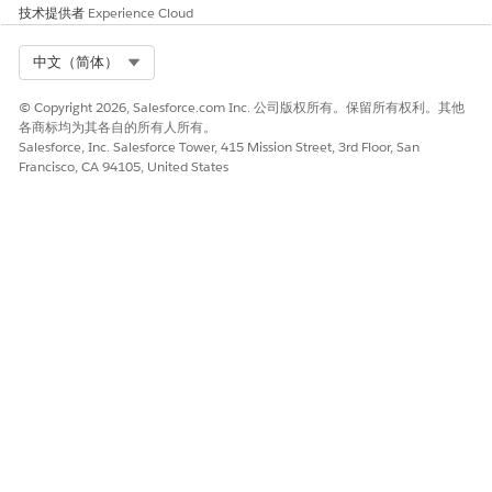
日期和时间
操作
重大事件状态
技术提供者
Experience Cloud
2025 年 9 月 15
IT 履行者 Julian
拟议
Select Org
中文（简体）
日上午 9:00
发现影响付款系统
的网络中断，并将
事件
© Copyright 2026, Salesforce.com Inc. 公司版权所有。保留所有权利。其他
各商标均为其各自的所有人所有。
INC0005678 建
Salesforce, Inc. Salesforce Tower, 415 Mission Street, 3rd Floor, San
议为主要事件。
Francisco, CA 94105, United States
2025 年 9 月 15
已拒绝
主要事件经理
日上午 10:00
Sarah 审查了该建
议，并指出需要进
一步调查以确认影
响。
2025 年 9 月 15
在继续监控确认中
已批准
日下午 3:00
断扩展到其他系统
后，Julian 会重新
提交事件。Sarah
批准建议，事件通
过主要事件流程进
行管理。
2025 年 9 月 15
在影响减少后，
已降级