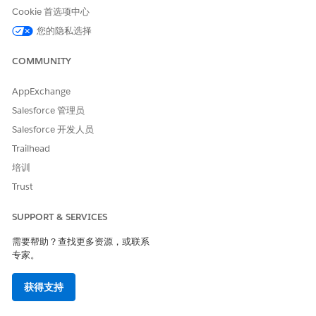
如果被拒绝，系统会将状态更新为“已拒绝”，事件将通过常规工
Cookie 首选项中心
作流继续。
如果降级，系统会更新事件，使其不再被视为主要事件。
您的隐私选择
使用重大事件状态评论字段记录关键详细信息，例如决策理由、调
COMMUNITY
查更新或解决备注。这将保持团队的透明度，并提供按时间顺序排
列的行动记录。
AppExchange
在处理并验证问题后，主要事件经理会关闭事件。
Salesforce 管理员
如果您的管理员设置了通知，预定义的通知会使利益相关者（例如
Salesforce 开发人员
员工和内部团队）了解重大事件。通知会显示这些阶段的进展。请
Trailhead
参阅
IT 服务通知
。
培训
重大事件时间线
Trust
重大事件时间线提供了重大事件生命周期各阶段的按时间顺序排列
SUPPORT & SERVICES
的记录，包括何时提出、批准、拒绝或降级事件。
需要帮助？查找更多资源，或联系
专家。
获得支持
示例