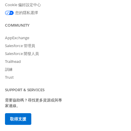
若遭到拒絕,系統會將狀態更新為「已拒絕」,且事件會繼續進行
Cookie 偏好設定中心
一般工作流程。
若降級,則系統會更新事件,使其不再視為主要事件。
您的隱私選擇
使用「主要事件狀態註解」欄位來記錄重要詳細資料,例如決策原
COMMUNITY
因、調查更新或解決備註。這可維持各小組的透明度,並提供已採取
動作的時間順序記錄。
AppExchange
處理並確認問題後,主要事件管理員會結束事件。
Salesforce 管理員
如果您的管理員設定通知,預先定義的通知會讓利害關係人 (例如員
Salesforce 開發人員
工和內部小組) 持續掌握重大事件。通知會顯示這些階段的進度。請
Trailhead
參閱 IT 服務的
通知
。
訓練
主要事件時間表
Trust
「主要事件時程表」會依照時間順序記錄主要事件的生命週期階段,
SUPPORT & SERVICES
包括何時提議、批准、拒絕或降級事件。
需要協助嗎？尋找更多資源或與專
家連線。
取得支援
範例