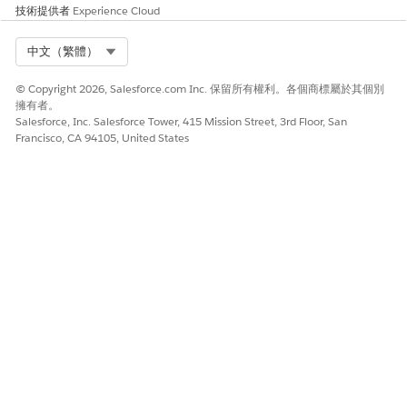
日期和時間
動作
主要事件狀態
技術提供者
Experience Cloud
2025 年 9 月 15
IT 履行者 Julian
建議
Select Org
中文（繁體）
日上午 9:00
發現影響付款系統
的網路中斷,並將事
件 INC0005678
© Copyright 2026, Salesforce.com Inc. 保留所有權利。各個商標屬於其個別
擁有者。
提議為重大事件。
Salesforce, Inc. Salesforce Tower, 415 Mission Street, 3rd Floor, San
Francisco, CA 94105, United States
2025 年 9 月 15
已拒絕
主要事件管理員
日上午 10:00
Sarah 檢閱該建議,
並注意到需要進一
步調查才能確認影
響。
2025 年 9 月 15
持續監視確認中斷
已批准
日下午 3:00
會延伸至其他系統
後,Julian 會重新
提交事件。Sarah
批准該建議,且系統
會透過主要事件流
程來管理事件。
2025 年 9 月 15
影響降低後,Sarah
已降級
日下午 6:00
會將事件降級為標