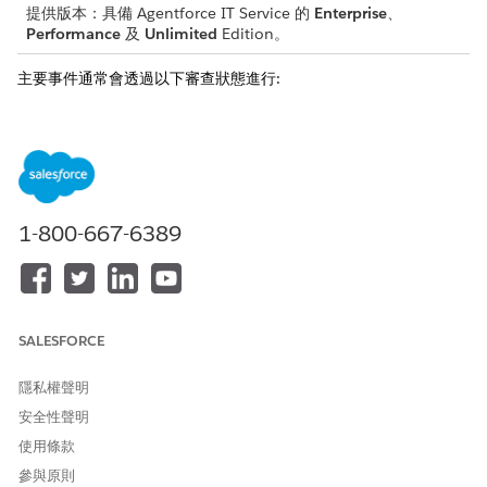
提供版本：具備 Agentforce IT Service 的
Enterprise
、
Performance
及
Unlimited
Edition。
主要事件通常會透過以下審查狀態進行:
:履行者提交事件以作為主要事件進行考量。此狀態也稱為
建議
主要事件候選項目。
:主要事件管理員會檢閱並接受事件作為主要事件。
已批准
:主要事件管理員拒絕事件。如果有業務需求,履行者可以
已拒絕
再次將其作為重大事件提出。
:當事件不再需要主要事件處理時,主要事件管理員會將事
已降級
1-800-667-6389
件降級回標準事件。
第一次建立事件時,「主要事件」和「主要事件註解」欄位為空白。
如果事件履行者識別出會對業務營運造成嚴重影響的事件,他們可以
將其提議為重大事件。
SALESFORCE
履行者提議事件後,主要事件狀態會變更為「已提議」。主要事件管
理員會檢閱理由,並批准或拒絕建議。
隱私權聲明
安全性聲明
若批准,則系統會將狀態更新為「已批准」,將「為主要事件」值
設定為「是」,然後透過主要事件流程管理事件。如果影響稍後
使用條款
降低,則主要事件可以降級回標準事件。
參與原則