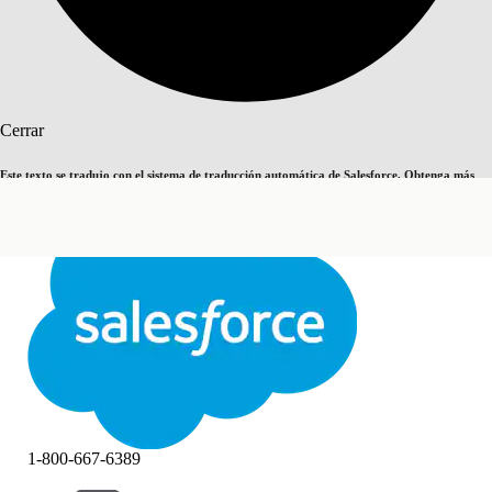
Buscar
Cerrar
Este texto se tradujo con el sistema de traducción automática de Salesforce. Obtenga más
Cambiar a inglés
Ahora no
detalles
aquí
.
Cerrar
Cerrar
1-800-667-6389