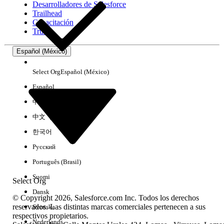
Desarrolladores de Salesforce
Trailhead
Experiencia
Capacitación
Trust
Español (México)
Borrar todo
Listo
Select Org
Español (México)
Español
中文（简体）
中文（繁體）
한국어
Русский
Português (Brasil)
Suomi
Select Org
Dansk
© Copyright 2026, Salesforce.com Inc. Todos los derechos
reservados. Las distintas marcas comerciales pertenecen a sus
Svenska
respectivos propietarios.
No hay resultados
Nederlands