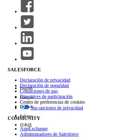
Filtros (0)
SELECCIONAR FILTROS
Agregar
Área de productos
Repercusión de función
SALESFORCE
Declaración de privacidad
Declaración de seguridad
English
Condiciones de uso
Directrices de participación
Français
Centro de preferencias de cookies
Deutsch
Sus opciones de privacidad
Edición
Italiano
COMMUNITY
日本語
AppExchange
Administradores de Salesforce