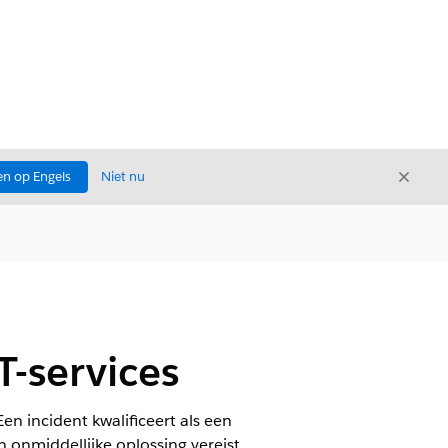
Sluite
n op Engels
Niet nu
Sluiten
T-services
en incident kwalificeert als een
n onmiddellijke oplossing vereist