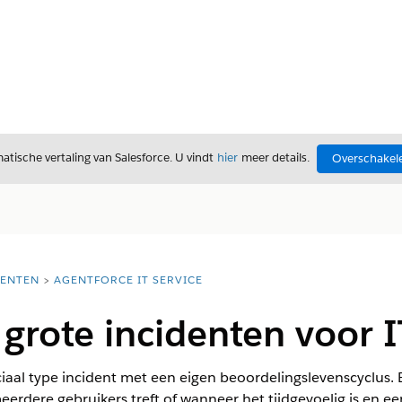
tische vertaling van Salesforce. U vindt
hier
meer details.
Overschakele
ENTEN
AGENTFORCE IT SERVICE
grote incidenten voor I
ciaal type incident met een eigen beoordelingslevenscyclus. E
erdere gebruikers treft of wanneer het tijdgevoelig is en ee