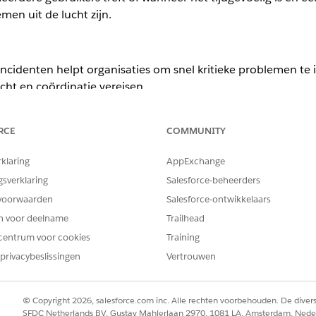
en uit de lucht zijn.
ncidenten helpt organisaties om snel kritieke problemen te i
cht en coördinatie vereisen.
ience
RCE
COMMUNITY
ormance
en
Unlimited
Edition met Agentforce IT Service.
rklaring
AppExchange
nten voor IT-services
gsverklaring
Salesforce-beheerders
 belangrijke fasen doorloopt en hoe het kan worden gedegradeerd
voorwaarden
Salesforce-ontwikkelaars
oor IT-services
en voor deelname
Trailhead
n kritieke impact op het bedrijf hebben en stel ze voor als potentië
centrum voor cookies
Training
T-services beoordelen
privacybeslissingen
Vertrouwen
 incidenten en keur ze goed of wijs ze af op basis van bedrijfsbeho
vices promoten
naar een groot incident rechtstreeks vanaf de recordpagina Incide
© Copyright 2026, salesforce.com inc. Alle rechten voorbehouden. De dive
SFDC Netherlands BV, Gustav Mahlerlaan 2970, 1081 LA, Amsterdam, Nede