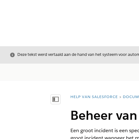
Sluiten
Deze tekst werd vertaald aan de hand van het systeem voor automa
HELP VAN SALESFORCE
DOCUM
U bent hier:
Inhoudsopgave weergeven
Beheer van 
Een groot incident is een spe
groot incident wanneer het me