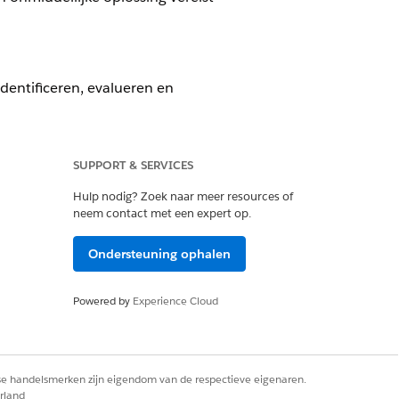
dentificeren, evalueren en
SUPPORT & SERVICES
Hulp nodig? Zoek naar meer resources of
neem contact met een expert op.
 wanneer de impact wordt verminderd.
Ondersteuning ophalen
le grote incidenten.
Powered by
Experience Cloud
eften.
nt.
rse handelsmerken zijn eigendom van de respectieve eigenaren.
rland