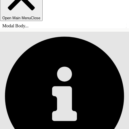
Open Main Menu
Close
Modal Body...
INDHOLD
Søg
Vis indholdsfortegnelse
Indhold