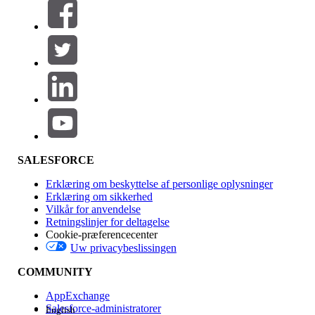
Filtre (0)
VÆLG FILTRE
Tilføj
Produktområde
Funktionspåvirkning
SALESFORCE
Erklæring om beskyttelse af personlige oplysninger
Erklæring om sikkerhed
Vilkår for anvendelse
Retningslinjer for deltagelse
Cookie-præferencecenter
Uw privacybeslissingen
Version
COMMUNITY
AppExchange
Salesforce-administratorer
English