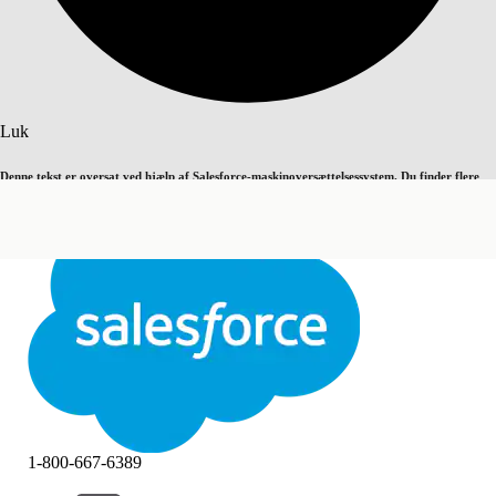
Søg
Luk
Denne tekst er oversat ved hjælp af Salesforce-maskinoversættelsessystem. Du finder flere
Skift til engelsk
Ikke nu
detaljer
her
.
Luk
Luk
1-800-667-6389