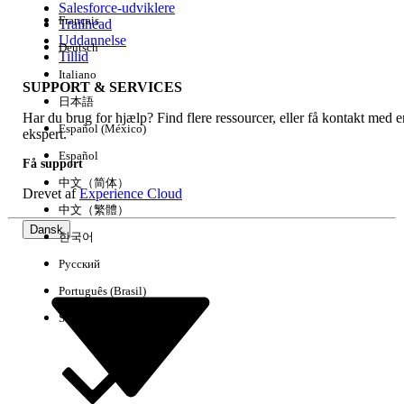
Salesforce-udviklere
Français
Trailhead
Experience
Uddannelse
Deutsch
Tillid
Italiano
SUPPORT & SERVICES
日本語
Har du brug for hjælp? Find flere ressourcer, eller få kontakt med e
Ryd alle
Udført
Español (México)
ekspert.
Español
Få support
中文（简体）
Drevet af
Experience Cloud
中文（繁體）
Dansk
한국어
Русский
Português (Brasil)
Suomi
Ingen resultater