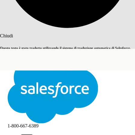
Cerca
Chiudi
Questo testo è stato tradotto utilizzando il sistema di traduzione automatica di Salesforce.
Passa all'inglese
Non ora
Ulteriori dettagli sono disponibili
qui
.
Chiudi
Chiudi
1-800-667-6389