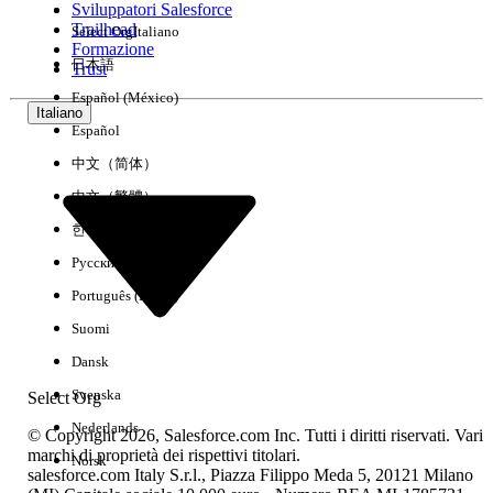
Sviluppatori Salesforce
Trailhead
Select Org
Italiano
Esperienza
Formazione
日本語
Trust
Español (México)
Italiano
Español
Cancella tutto
Chiudi
中文（简体）
中文（繁體）
한국어
Русский
Português (Brasil)
Suomi
Dansk
Svenska
Select Org
Nederlands
© Copyright 2026, Salesforce.com Inc. Tutti i diritti riservati. Vari
marchi di proprietà dei rispettivi titolari.
Norsk
salesforce.com Italy S.r.l., Piazza Filippo Meda 5, 20121 Milano
Nessun risultato