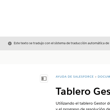
Cerrar
Este texto se tradujo con el sistema de traducción automática de
AYUDA DE SALESFORCE
DOCUM
Usted está aquí:
Mostrar índice de materias
Tablero Ges
Utilizando el tablero Gestor 
y el progreso de resolución de