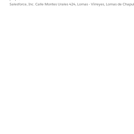
Salesforce, Inc. Calle Montes Urales 424, Lomas - Virreyes, Lomas de Chap
¿Cuántos incidentes se res
del tiempo?
¿Cuántos incidentes creó
distribuyen los incidentes
¿Qué porcentaje de incide
prioridad?
¿Cómo se distribuyen los 
categorías?
¿Cuál es la distribución d
de resolución?
ntes
¿Cuál es el tiempo medio 
incidente?
¿Cuál es el tiempo medio 
¿Cuál es la distribución d