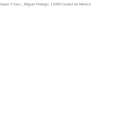
ultepec V Secc., Miguel Hidalgo, 11000 Ciudad de México
olvieron por prioridad a lo largo
 cada agente y cómo se
 por prioridad?
ntes abiertos recae en cada
incidentes abiertos entre
e incidentes resueltos por código
de resolución por prioridad de
de resolución por agente?
e incidentes resueltos por código