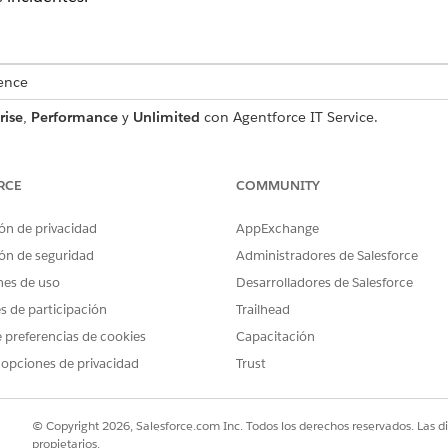
ence
rise
,
Performance
y
Unlimited
con Agentforce IT Service.
tificar incidentes no asignados, analizar incidentes abiertos 
itorear infracciones de SLA por agente y realizar un seguim
RCE
COMMUNITY
o de resolución.
ón de privacidad
AppExchange
asegúrese de que el conjunto de permisos del gestor de incide
ón de seguridad
Administradores de Salesforce
nes de uso
Desarrolladores de Salesforce
ioridad, categoría e impacto. Puede crear o personalizar los r
es de participación
Trailhead
ara obtener orientación sobre la personalización, consulte
 preferencias de cookies
Capacitación
 y perspectivas importantes
 opciones de privacidad
Trust
PERSPECTIVAS IMPORTANTE
¿Cuántos incidentes se cre
© Copyright 2026, Salesforce.com Inc. Todos los derechos reservados. Las d
propietarios.
tiempo?