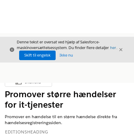
Denne tekst er oversat ved hjælp af Salesforce-
maskinoversættelsessystem. Du finder flere detaljer
her
.
Luk
Luk
Luk
Skift til engelsk
Ikke nu
Indhold
Vis indholdsfortegnelse
Promover større hændelser
for it-tjenester
Promover en hændelse til en større hændelse direkte fra
hændelsesregistreringssiden.
EDITIONSHEADING