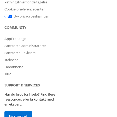
Retningslinjer for deltagelse
LØSTE DENNE ARTIKEL DIT PROBLEM?
Cookie-præferencecenter
Giv os besked, så vi kan forbedre os!
Uw privacybeslissingen
Ja
Nej
COMMUNITY
AppExchange
Salesforce-administratorer
Salesforce-udviklere
Trailhead
Uddannelse
Tillid
SUPPORT & SERVICES
Har du brug for hjælp? Find flere
ressourcer, eller få kontakt med
en ekspert.
Få support