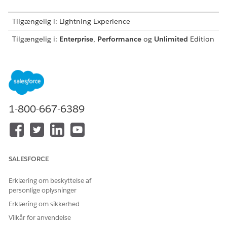
Tilgængelig i: Lightning Experience
Tilgængelig i:
Enterprise
,
Performance
og
Unlimited
Edition
med Agentforce IT Service.
BRUGERTILLADELSER PÅKRÆVET
Hvis du vil rykke større
Overordnet
hændelser op:
hændelsesmanager
1-800-667-6389
Efter opsætning kan udpegede større hændelsesmanagers
promovere hændelser, der har en vigtig forretningspåvirkning.
Åbn en hændelsesregistrering.
På hændelsesregistreringssiden skal du klikke på
Ryk til
SALESFORCE
større hændelse
.
Erklæring om beskyttelse af
Systemet erklærer hændelsen som en større hændelse, og der
personlige oplysninger
vises et banner øverst på registreringen.
Erklæring om sikkerhed
Vilkår for anvendelse