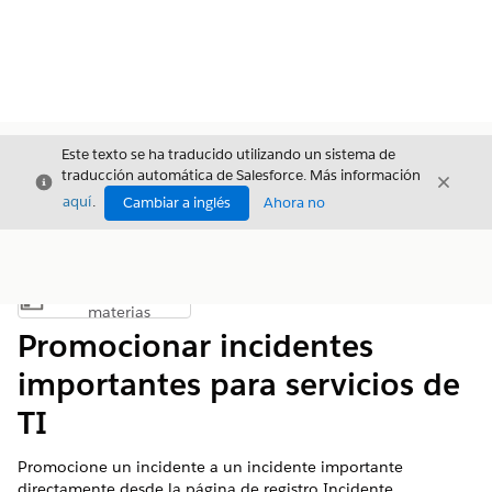
Este texto se ha traducido utilizando un sistema de
traducción automática de Salesforce. Más información
Cerrar
Cerrar
Cerrar
aquí
.
Cambiar a inglés
Ahora no
Índice de
Mostrar índice de materias
materias
Promocionar incidentes
importantes para servicios de
TI
Promocione un incidente a un incidente importante
directamente desde la página de registro Incidente.