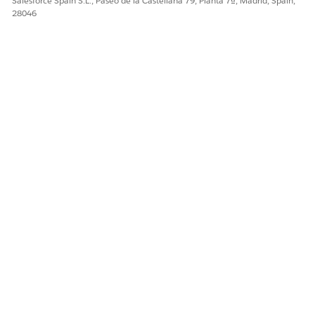
Salesforce Spain S.L., Paseo de la Castellana 79, Planta 7ª, Madrid, Spain,
28046