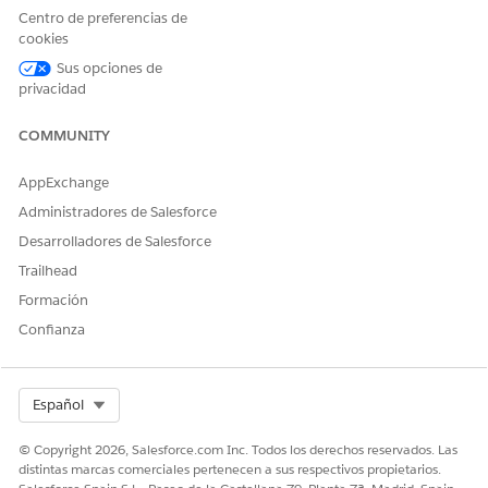
Centro de preferencias de
cookies
Sus opciones de
¿RESOLVIÓ ESTE ARTÍCULO SU PROBLEMA?
privacidad
¡Háganos saber cómo podemos mejorar!
COMMUNITY
Sí
No
AppExchange
Administradores de Salesforce
Desarrolladores de Salesforce
Trailhead
Formación
Confianza
Select Org
Español
© Copyright 2026, Salesforce.com Inc. Todos los derechos reservados. Las
distintas marcas comerciales pertenecen a sus respectivos propietarios.