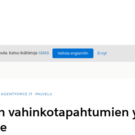
lla. Katso lisätietoja
täältä
.
Vaihda englantiin
Ei nyt
AGENTFORCE IT -PALVELU
n vahinkotapahtumien 
le