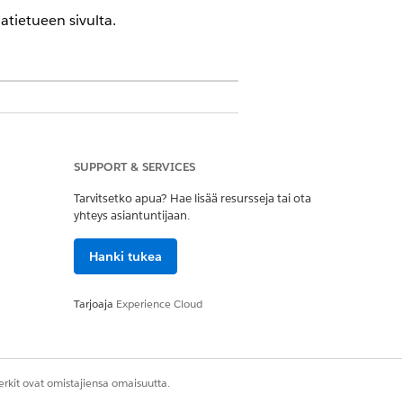
ietueen sivulta.
IT Service -palvelun avulla.
SUPPORT & SERVICES
Tarvitsetko apua? Hae lisää resursseja tai ota
n päällikkö
yhteys asiantuntijaan.
nkotapahtumia, jotka vaikuttavat
Hanki tukea
Tarjoaja
Experience Cloud
aidassa näytetään banneri.
rkit ovat omistajiensa omaisuutta.