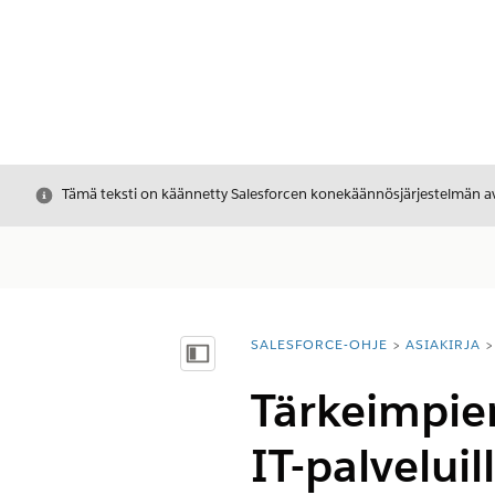
Sulje
Tämä teksti on käännetty Salesforcen konekäännösjärjestelmän avu
SALESFORCE-OHJE
ASIAKIRJA
Olet tässä:
Näytä sisällysluettelo
Tärkeimpie
IT-palveluil