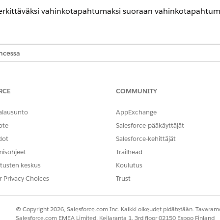
kittäväksi vahinkotapahtumaksi suoraan vahinkotapahtumat
encessa
-,
Performance
Edition- ja
Unlimited
Edition -versioissa Agentforce 
RCE
COMMUNITY
TARVITTAVAT KÄYTTÖOIKEUDET
en ylentäminen:
Tärkeiden vahinkotapahtumie
alausunto
AppExchange
ote
Salesforce-pääkäyttäjät
tärkeimmät vahinkotapahtumien päälliköt voivat ylentää vahi
dot
Salesforce-kehittäjät
misohjeet
Trailhead
e.
tusten keskus
Koulutus
 tietuesivulta
Ylennä merkittävään vahinkotapahtumaan
.
r Privacy Choices
Trust
otapahtuman vakavaksi vahinkotapahtumaksi ja tietueen yläl
© Copyright 2026, Salesforce.com Inc. Kaikki oikeudet pidätetään. Tavarame
Salesforce.com EMEA Limited, Keilaranta 1, 3rd floor 02150 Espoo Finland