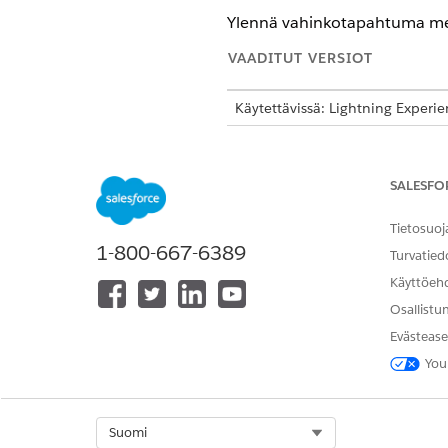
Ylennä vahinkotapahtuma mer
VAADITUT VERSIOT
Käytettävissä: Lightning Experi
Käytettävissä:
Enterprise
Edition
SALESFO
Tärkeimpien vahinkotapahtumi
Tietosuoj
1-800-667-6389
Turvatied
Määrityksen jälkeen valitut 
Käyttöeh
kriittisesti liiketoimintaan.
Osallistu
Avaa vahinkotapahtumatietu
Evästease
Napsauta vahinkotapahtuman
You
Järjestelmä ilmoittaa vahink
Select Org
Suomi