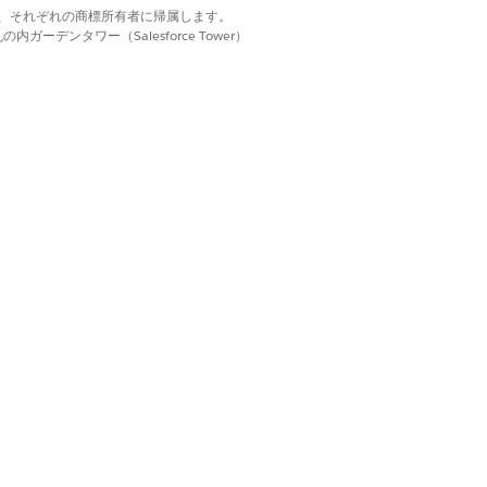
d. それぞれの商標は、それぞれの商標所有者に帰属します。
はい
いいえ
ーデンタワー（Salesforce Tower）