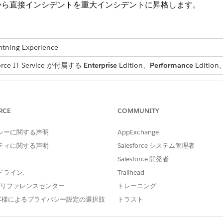
から直接インシデントを重大インシデントに昇格します。
ng Experience
e IT Service が付属する
Enterprise
Edition、
Performance
Editi
必要なユーザー権限
重大インシデントマネージャ
RCE
COMMUNITY
シデントマネージャーは、ビジネスに重大な影響を与えるイン
シーに関する声明
AppExchange
ティに関する声明
Salesforce システム管理者
す。
Salesforce 開発者
、[
Promote to Major Incident
] をクリックします。
ドライン:
Trailhead
され、レコードの上部にバナーが表示されます。
e プリファレンスセンター
トレーニング
客様によるプライバシー設定の選択肢
トラスト