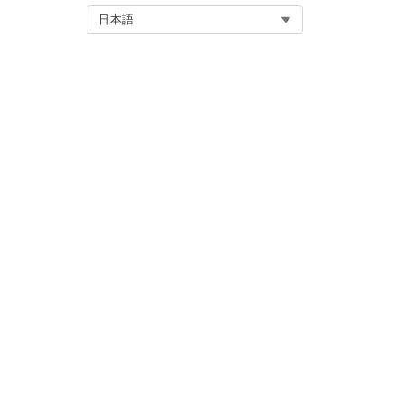
この記事で問題は解決されましたか
Select Org
日本語
ご意見をお待ちしております。