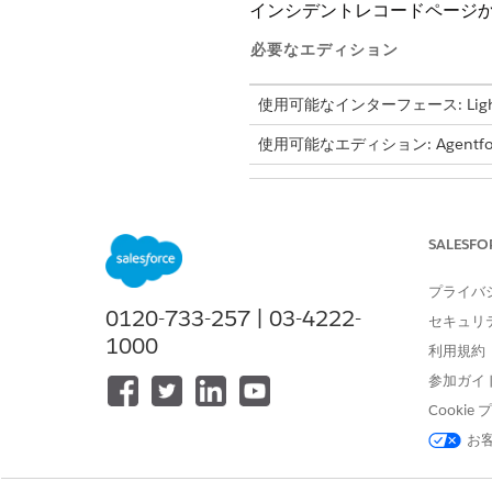
インシデントレコードページ
必要なエディション
使用可能なインターフェース: Lightni
使用可能なエディション: Agentforc
重大インシデントを昇格させる
SALESFO
設定後、指定された重大イン
プライバ
す。
0120-733-257 | 03-4222-
セキュリ
1000
インシデントレコードを開きま
利用規約
インシデントレコードページで
参加ガイ
重大インシデントとして宣言
Cooki
お