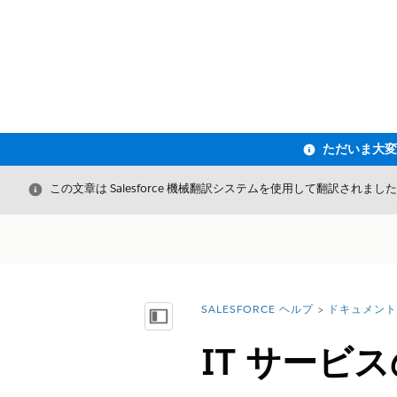
閉じる
この文章は Salesforce 機械翻訳システムを使用して翻訳されまし
SALESFORCE ヘルプ
ドキュメント
詳細情報:
目次を表示
IT サービ