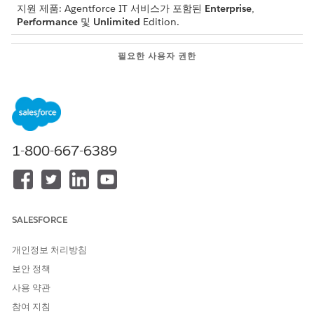
지원 제품: Agentforce IT 서비스가 포함된
Enterprise
,
Performance
및
Unlimited
Edition.
필요한 사용자 권한
주요 사고 승격:
중요 사고 관리자
설정 후 지정된 주요 사고 관리자는 비즈니스에 중요한 영향을 미치
는 사고를 승격할 수 있습니다.
사고 레코드를 엽니다.
1-800-667-6389
사고 레코드 페이지에서
대규모 사고로 승격
을 클릭합니다.
시스템에서 사고를 주요 사고로 선언하고 레코드 상단에 배너가 표
시됩니다.
SALESFORCE
개인정보 처리방침
이 기사를 통해 문제를 해결했습니까?
보안 정책
개선을 위한 의견을 보내주세요.
사용 약관
예
아니요
참여 지침