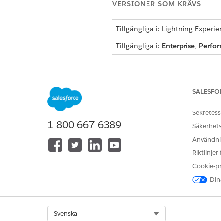
VERSIONER SOM KRÄVS
Tillgängliga i: Lightning Experi
Tillgängliga i:
Enterprise
,
Perfo
För att främja större incidenter:
SALESFO
Efter konfigurationen kan uts
Sekretess
1-800-667-6389
Öppna en incidentpost.
Säkerhets
På incidentpostsidan, klicka 
Användnin
Systemet förklarar incidenten
Riktlinjer
Cookie-p
Dina
LÖSTE DENNA ARTIKEL DITT PR
Berätta för oss vad vi kan förbätt
Select Org
Svenska