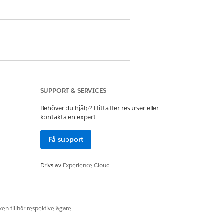
SUPPORT & SERVICES
 viktig verksamhetspåverkan.
Behöver du hjälp? Hitta fler resurser eller
kontakta en expert.
Få support
en.
Drivs av
Experience Cloud
Ja
Nej
en tillhör respektive ägare.