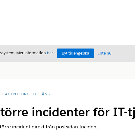
gssystem. Mer information
här
.
Byt till engelska
Inte nu
T
AGENTFORCE IT-TJÄNST
törre incidenter för IT-t
större incident direkt från postsidan Incident.