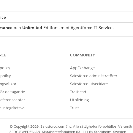
ence
rmance
och
Unlimited
Editions med Agentforce IT Service.
ANVÄNDARBEHÖRIGHETER SOM KRÄVS
Större incidenthanterare
RCE
COMMUNITY
edda större incidenthanterare främja incidenter som har en
policy
AppExchange
policy
Salesforce-administratörer
på
Befordra till större incident
.
gsvillkor
Salesforce-utvecklare
 som en större incident och en banner visas högst upp i post
 för deltagande
Trailhead
referenscenter
Utbildning
 integritetsval
Trust
OBLEM?
ra!
© Copyright 2026, Salesforce.com Inc. Alla rättigheter förbehålles. Varumärk
SFDC SWEDEN AB, Klarabergsviadukten 63, 111 64 Stockholm, Sweden