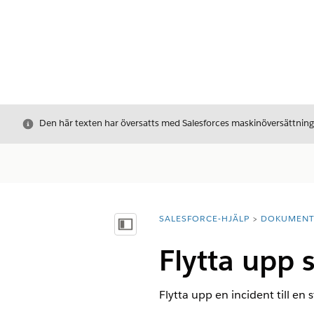
Stäng
Den här texten har översatts med Salesforces maskinöversättnin
SALESFORCE-HJÄLP
DOKUMEN
Du är här:
Visa innehållsförteckning
Flytta upp s
Flytta upp en incident till en 