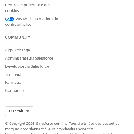
Dans le menu d'actions rapides, sélectionnez
Proposer un
Centre de préférence des
cookies
incident majeur
.
Saisissez la justification expliquant pourquoi cet incident
Vos choix en matière de
devrait être considéré comme un incident majeur.
confidentialité
Enregistrez vos modifications.
COMMUNITY
S'il est proposé, le statut de l'incident majeur change en
Proposé, et l'enregistrement est visible pour examen par les
AppExchange
responsables désignés des incidents majeurs.
Administrateurs Salesforce
Développeurs Salesforce
Trailhead
CET ARTICLE A-T-IL RÉSOLU VOTRE PROBLÈME ?
Formation
Dites-nous ce que nous pouvons améliorer !
Confiance
Oui
Non
Select Org
Français
© Copyright 2026, Salesforce.com Inc. Tous droits réservés. Les autres
marques appartiennent à leurs propriétaires respectifs.