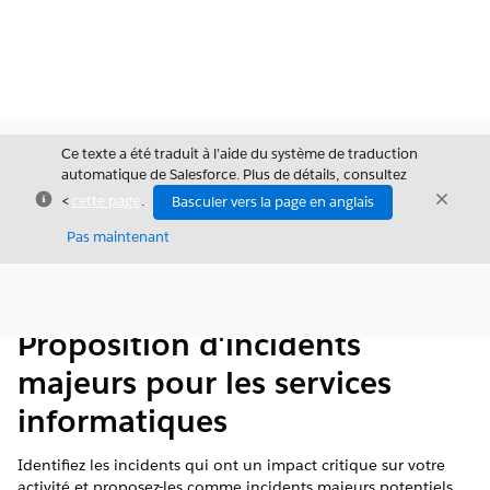
Ce texte a été traduit à l’aide du système de traduction
automatique de Salesforce. Plus de détails, consultez
Fermer
Ferme
<
cette page
.
Basculer vers la page en anglais
Fermer
Pas maintenant
Table des
Afficher la table des matières
matières
Proposition d'incidents
majeurs pour les services
informatiques
Identifiez les incidents qui ont un impact critique sur votre
activité et proposez-les comme incidents majeurs potentiels.