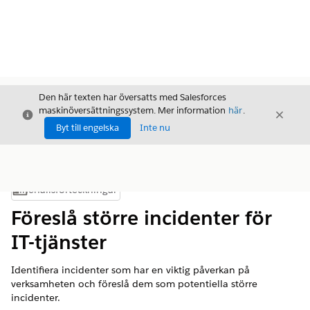
Den här texten har översatts med Salesforces
maskinöversättningssystem. Mer information
här
.
Stäng
Stäng
Stäng
Byt till engelska
Inte nu
Innehållsförteckningar
Visa innehållsförteckning
Föreslå större incidenter för
IT-tjänster
Identifiera incidenter som har en viktig påverkan på
verksamheten och föreslå dem som potentiella större
incidenter.