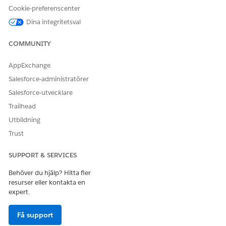
Ange motiveringen som förklarar varför denna incident
Cookie-preferenscenter
ska föreslås som en större incident.
Spara dina ändringar.
Dina integritetsval
Om det föreslås ändras status för större incidenter till
COMMUNITY
Föreslagen och posten är synlig för de utsedda större
incidenthanterarna för granskning.
AppExchange
Salesforce-administratörer
Salesforce-utvecklare
LÖSTE DENNA ARTIKEL DITT PROBLEM?
Trailhead
Berätta för oss vad vi kan förbättra!
Utbildning
Ja
Nej
Trust
SUPPORT & SERVICES
Behöver du hjälp? Hitta fler
resurser eller kontakta en
expert.
Få support