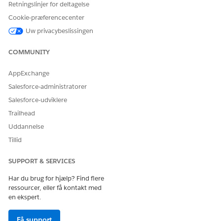
Retningslinjer for deltagelse
Opdater skærmen for at få vist den opdaterede status.
Cookie-præferencecenter
Hvis den godkendes, vises der et banner øverst i
Uw privacybeslissingen
registreringen, og status for større hændelse opdateres til
Godkendt
.
COMMUNITY
Hvis administratorer har aktiveret indstillingen, oprettes
der automatisk et problem og knyttes til hændelsen.
AppExchange
Efterhånden som situationen udvikler sig, kan godkendte
Salesforce-administratorer
større hændelser reduceres tilbage til standardhændelser,
hvis forretningspåvirkningen eller alvorsgraden reduceres.
Salesforce-udviklere
Når dette sker, adviserer et banner på
Trailhead
hændelsesregistreringen hændelsens ejer og interessenter
Uddannelse
om statusændringen.
Tillid
SUPPORT & SERVICES
LØSTE DENNE ARTIKEL DIT PROBLEM?
Har du brug for hjælp? Find flere
Giv os besked, så vi kan forbedre os!
ressourcer, eller få kontakt med
en ekspert.
Ja
Nej
Få support