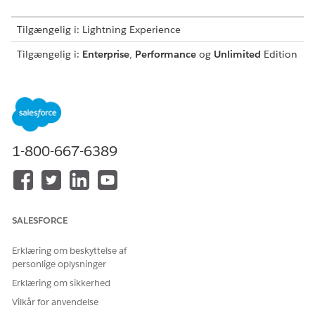
Tilgængelig i: Lightning Experience
Tilgængelig i:
Enterprise
,
Performance
og
Unlimited
Edition
med Agentforce IT Service.
BRUGERTILLADELSER PÅKRÆVET
Hvis du vil gennemse større
Overordnet
hændelser:
hændelsesmanager
1-800-667-6389
Når der foreslås en større hændelse, sendes der en
mailadvisering til de udpegede større hændelsesmanagere.
Åbn mailen, og klik på linket for at få adgang til
godkendelsesregistreringen.
SALESFORCE
På godkendelsessiden skal du finde
godkendelsesarbejdselementet i afsnittet til højre.
Erklæring om beskyttelse af
Hvis du vil godkende, skal du vælge
Godkend
, indtaste
personlige oplysninger
beslutningskommentarer og klikke på
Afslut
.
Erklæring om sikkerhed
Hvis du vil afvise, skal du vælge
Afvis
, indtaste
Vilkår for anvendelse
beslutningskommentarer og klikke på
Afslut
.