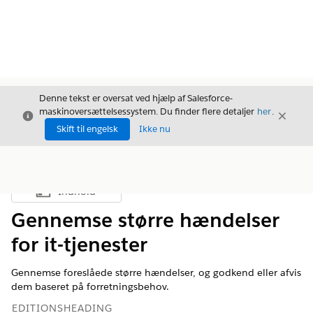
Denne tekst er oversat ved hjælp af Salesforce-
maskinoversættelsessystem. Du finder flere detaljer
her
.
Luk
Luk
Luk
Skift til engelsk
Ikke nu
Indhold
Vis indholdsfortegnelse
Gennemse større hændelser
for it-tjenester
Gennemse foreslåede større hændelser, og godkend eller afvis
dem baseret på forretningsbehov.
EDITIONSHEADING