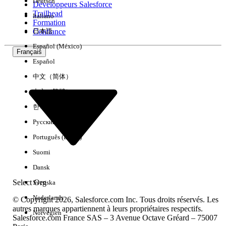
Deutsch
Développeurs Salesforce
Trailhead
Italiano
Expérience
Formation
Confiance
日本語
Español (México)
Français
Español
Effacer tout
Terminé
中文（简体）
中文（繁體）
한국어
Русский
Português (Brasil)
Suomi
Dansk
Select Org
Svenska
Nederlands
© Copyright 2026, Salesforce.com Inc. Tous droits réservés. Les
autres marques appartiennent à leurs propriétaires respectifs.
Norvégien
Salesforce.com France SAS – 3 Avenue Octave Gréard – 75007
Aucun résultat