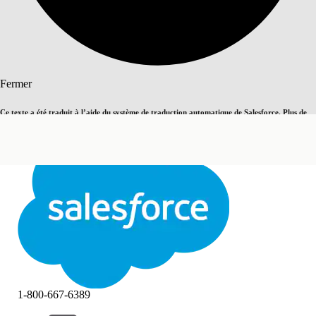
Rechercher
Fermer
Ce texte a été traduit à l’aide du système de traduction automatique de Salesforce. Plus de
Basculer vers la page en anglais
détails, consultez <
cette page
.
Pas maintenant
Fermer
Fermer
1-800-667-6389