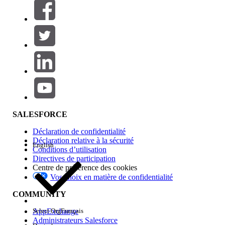
Filtres (0)
SÉLECTIONNER DES FILTRES
Ajouter
Gamme de produits
Impact des fonctionnalités
SALESFORCE
Déclaration de confidentialité
Déclaration relative à la sécurité
English
Conditions d’utilisation
Directives de participation
Centre de préférence des cookies
Vos choix en matière de confidentialité
Edition
COMMUNITY
AppExchange
Select Org
Français
Administrateurs Salesforce