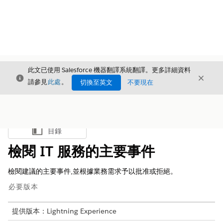
此文已使用 Salesforce 機器翻譯系統翻譯。更多詳細資料
結束
結束
結束
請參見
此處
。
切換至英文
不要現在
目錄
顯示目錄
檢閱 IT 服務的主要事件
檢閱建議的主要事件,並根據業務需求予以批准或拒絕。
必要版本
提供版本：Lightning Experience