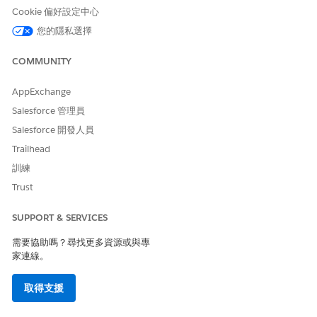
隨著情況發展,如果業務影響或嚴重性降低,則批准的主要事件可
Cookie 偏好設定中心
能會降級回標準事件。發生此情況時,事件記錄上的橫幅會通知
您的隱私選擇
事件擁有者和利害關係人狀態變更。
COMMUNITY
AppExchange
此文章是否解決您的問題？
Salesforce 管理員
請讓我們知道，以便我們改進！
Salesforce 開發人員
是
否
Trailhead
訓練
Trust
SUPPORT & SERVICES
需要協助嗎？尋找更多資源或與專
家連線。
取得支援