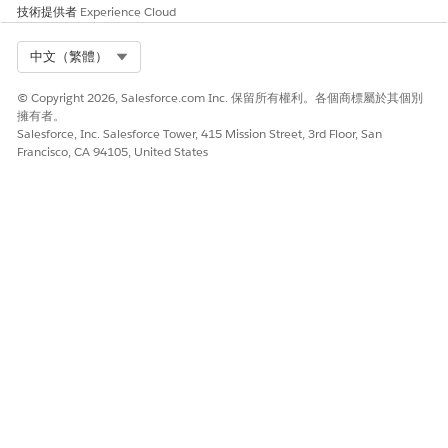
技術提供者
Experience Cloud
Select Org
中文（繁體）
© Copyright 2026, Salesforce.com Inc. 保留所有權利。各個商標屬於其個別
擁有者。
Salesforce, Inc. Salesforce Tower, 415 Mission Street, 3rd Floor, San
Francisco, CA 94105, United States