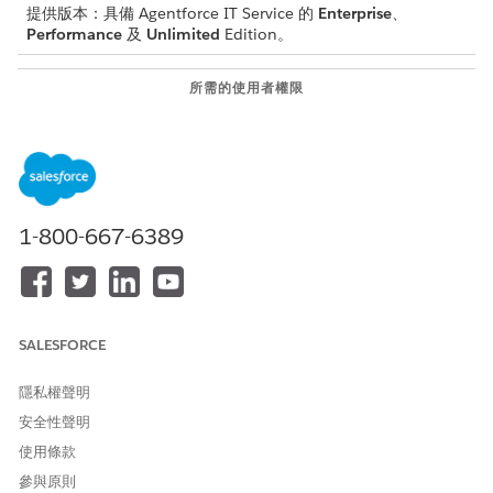
提供版本：具備 Agentforce IT Service 的
Enterprise
、
Performance
及
Unlimited
Edition。
所需的使用者權限
檢閱主要事件:
主要事件管理員
提議重大事件後,系統會將電子郵件通知傳送給指定的主要事件管理
員。
開啟電子郵件並按一下連結以存取批准記錄。
1-800-667-6389
在批准頁面上,找到右側區段中的批准工作項目。
若要批准,請選取「
批准
」,輸入決策註解,然後按一下「
完
成
」。
若要拒絕,請選取「
拒絕
」,輸入決策註解,然後按一下「
完
成
」。
SALESFORCE
重新整理畫面以檢視更新的狀態。
隱私權聲明
若批准,橫幅會顯示在記錄頂端,且主要事件狀態會更新為「
已批
安全性聲明
准
」。
使用條款
如果管理員已啟用此設定,則系統會自動建立問題並與事件相關
參與原則
聯。