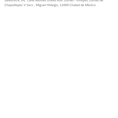
Salesforce, Inc. Calle Montes Urales 424, Lomas - Virreyes, Lomas de
modo que las distribuciones críticas sean gestionadas sin
Chapultepec V Secc., Miguel Hidalgo, 11000 Ciudad de México
problemas por el equipo de TI con el mínimo de
interrupciones y mayor transparencia.
Configurar solicitudes de servicio desde incidentes
Cree un proceso de servicio, un flujo de admisión y una
implementación del Iniciador de acciones para permitir la
creación de solicitudes de servicio desde incidentes.
¿RESOLVIÓ ESTE ARTÍCULO SU PROBLEMA?
¡Háganos saber cómo podemos mejorar!
Sí
No