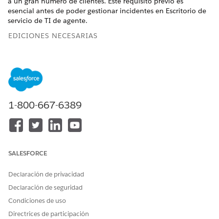
a un gran número de clientes. Este requisito previo es
esencial antes de poder gestionar incidentes en Escritorio de
servicio de TI de agente.
EDICIONES NECESARIAS
Disponible en: Lightning Experience
Disponible en: Ediciones
Enterprise
,
Performance
y
Unlimited
con Agentforce IT Service.
1-800-667-6389
Permisos de Gestión de incidentes para servicios de TI
Asigne conjuntos de permisos o grupos de conjuntos de
permisos para gestionar incidentes, proponer incidentes
importantes y gestionar asociaciones con solicitudes de
cambio, problemas y versiones.
SALESFORCE
Configurar Gestión de incidentes para servicios de TI
Gestión de incidentes proporciona una resolución de
Declaración de privacidad
problemas más rápida y un seguimiento preciso,
Declaración de seguridad
ayudando a su equipo de asistencia a maximizar la
Condiciones de uso
eficiencia. Configure esta función junto con componentes
adicionales para empezar a trabajar.
Directrices de participación