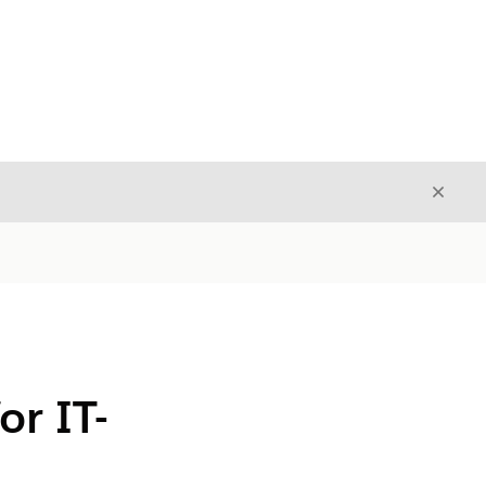
Avslut
Avslutt
or IT-