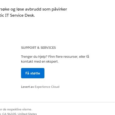
ersøke og løse avbrudd som påvirker
ic IT Service Desk.
SUPPORT & SERVICES
Trenger du hjelp? Finn flere ressurser, eller få
kontakt med en ekspert.
r og håndtere tilknytninger til
Få støtte
eamet med å maksimere effektiviteten.
Levert av
Experience Cloud
delsesbehandling.
r de respektive eierne.
co, CA 94105, United States
skusjoner med tråder og send e-