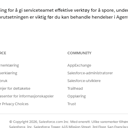
g for å gi serviceteamet effektive verktøy for å spore, und
forutsetningen er viktig før du kan behandle hendelser i Agent
nce
mance
og
Unlimited
Edition med Agentforce IT Service.
RCE
COMMUNITY
dling for IT-tjenester
rnerklæring
AppExchange
llatelsessettgrupper for å behandle hendelser, foreslå viktige hendelse
serklæring
Salesforce-administratorer
er og utgivelser.
 bruk
Salesforce-utviklere
ing for IT-tjenester
njer for deltakelse
Trailhead
ere problemløsning og nøyaktig sporing, som hjelper kundestøttet
n sammen med flere komponenter for å komme i gang.
esenter for informasjonskapsler
Opplæring
r Privacy Choices
Trust
 og Postside for IT-tjeneste
t og konfigurer postsiden for å fange opp viktige detaljer for Hen
e for IT-tjenester
© Copyright 2026, Salesforce.com Inc. Med enerett. Ulike varemerker tilhøre
Salesforce, Inc. Salesforce Tower, 415 Mission Street, 3rd Floor, San Francis
ende e-postmeldinger til nye hendelsesposter, behandle e-postdi