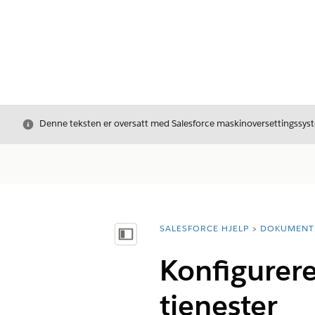
Avslutt
Denne teksten er oversatt med Salesforce maskinoversettingssyste
SALESFORCE HJELP
DOKUMENT
Du er her:
Vis innholdsfortegnelse
Konfigurere
tjenester