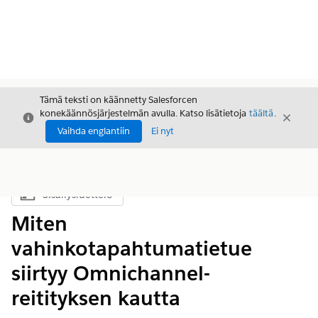
Tämä teksti on käännetty Salesforcen
konekäännösjärjestelmän avulla. Katso lisätietoja
täältä
.
Sulje
Sulje
Sulje
Vaihda englantiin
Ei nyt
Sisällysluettelo
Näytä sisällysluettelo
Miten
vahinkotapahtumatietue
siirtyy Omnichannel-
reitityksen kautta