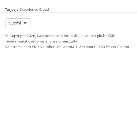
Tarjoaja
Experience Cloud
RATKAISIKO TÄMÄ ARTIKKELI ONGELMASI?
Select Org
Suomi
Anna palautetta, jotta voimme kehittyä!
© Copyright 2026, Salesforce.com Inc. Kaikki oikeudet pidätetään.
Kyllä
Ei
Tavaramerkit ovat omistajiensa omaisuutta.
Salesforce.com EMEA Limited, Keilaranta 1, 3rd floor 02150 Espoo Finland