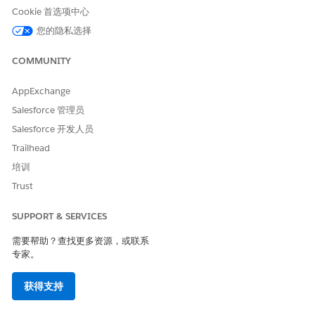
针对 IT 合规性的控制管理
Cookie 首选项中心
定义强制执行您的合规策略并满足外部法规的保护措施。合规控
您的隐私选择
制是切实可行的、可测试的检查，可将保单意图转化为可衡量的
保护，降低注册的风险，并提供外部审计员依赖的证据。
COMMUNITY
适用于 IT 合规性的证据管理
AppExchange
在集中的可审计工作区中管理合规证据的收集和验证。审计团队
创建证据请求，主题专家满足它们，审查者验证工件，验证的证
Salesforce 管理员
据被锁定供外部审计员使用。
Salesforce 开发人员
适用于 IT 合规性的问题管理
Trailhead
记录、跟踪和解决因失败的控制测试、资产配置错误、错过保单
培训
确认或审计发现而出现的合规性差距。将每个问题链接到源记
Trust
录，分配所有者，并通过 SLA 策略管理的行动计划确认补救。
SUPPORT & SERVICES
需要帮助？查找更多资源，或联系
专家。
本文章是否解决您的问题？
请与我们共享您的想法，以便我们进行改进！
获得支持
是
否