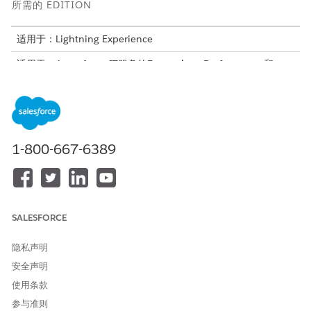
所需的 EDITION
适用于：Lightning Experience
适用于：Agentforce IT服务的
Enterprise
、
Performance
和
Unlimited
Edition。
IT 合规入门
在设置 IT 合规之前，请了解工作流、关键术语、角色、记录关
系、所需许可证以及构建合规团队如何在 Salesforce 中操作的
1-800-667-6389
功能先决条件。
IT 合规性法规和政策
捕获贵组织必须遵守的外部法规，编写将这些法规付诸实施的内
部策略，并将法规条款映射到实施这些法规的策略条款和控制。
SALESFORCE
风险管理
在单个统一工作区中识别、评估和缓解 IT 威胁。您的合规团队
隐私声明
可以从策划的场景库中注册风险，根据利益相关者的评估计算风
安全声明
险分数，映射缓解控制措施和政策，并使用预定义的行动计划来
处理它们。通过仪表板、热度地图和自动后台操作实时监控组织
使用条款
的风险状况。
参与准则