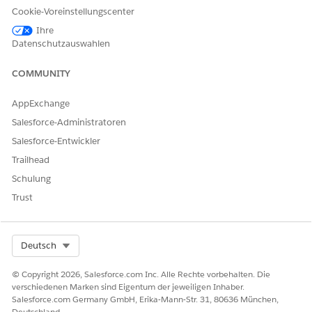
BeyondTrust-Konnektor
Cookie-Voreinstellungscenter
Bitbucket-Konnektor
Ihre
Bitwarden-Konnektor
Datenschutzauswahlen
Bonusly-Konnektor
Buddy-Konnektor
COMMUNITY
BugSnag-Konnektor
AppExchange
C
Salesforce-Administratoren
Zeichenbereichskonnektor
Salesforce-Entwickler
Celigo-Konnektor
Cisco Defence Orchestrator-Konnektor (CDO)
Trailhead
Cisco Meraki-Konnektor
Schulung
Cisco Secure Firewall Management Center-Konnektor
Trust
(FMC)
CockroachDB-Konnektor
Coda-Konnektor (Beta)
Select Org
Deutsch
Confluence Cloud-Konnektor
Couchbase Capella-Konnektor
© Copyright 2026, Salesforce.com Inc. Alle Rechte vorbehalten. Die
Coupa-Konnektor
verschiedenen Marken sind Eigentum der jeweiligen Inhaber.
CrowdStrike-Konnektor
Salesforce.com Germany GmbH, Erika-Mann-Str. 31, 80636 München,
Deutschland